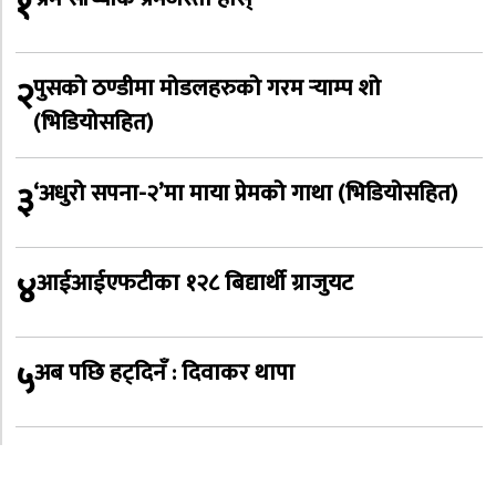
१
२
पुसको ठण्डीमा मोडलहरुको गरम र्‍याम्प शो
(भिडियोसहित)
३
‘अधुरो सपना-२’मा माया प्रेमको गाथा (भिडियोसहित)
४
आईआईएफटीका १२८ बिद्यार्थी ग्राजुयट
५
अब पछि हट्दिनँ : दिवाकर थापा