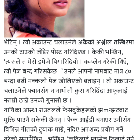
भेटिन् । त्यो अकाउन्ट चलाउनेले अर्कैको अश्लील तस्बिरमा
उनको टाउको जोडेर पोस्ट गरिदिएछ । केकी भन्छिन्,
‘त्यसले त मेरो इमेजै बिगारिदियो । कम्प्लेन गरेकी थिएँ,
त्यो पेज बन्द गरिसकेछ ।’ उनले आफ्नो नामबाट मात्र ८०
भन्दा बढी नक्कली पेज खोलिएको बताइन् । ती अकाउन्ट
चलाउनेले फ्यानसँग नानाभाँती कुरा गरिदिँदा आफूलाई
नराम्रो ठान्ने उनको गुनासो छ ।
गायिका आस्था राउतलले फेसबुकेहरूको झmन्झटबाट
मुक्ति पाउनै सकेकी छैनन् । फेक आईडी बनाएर उनीसँग
विभिन्न गीतको ट्र्याक माग्ने, नदिए अपशब्द प्रयोग गर्ने
गरेको सुनाउँछिन् । भन्छिन्, ‘कतिलाई म्यासेज रिप्लाई गर्न