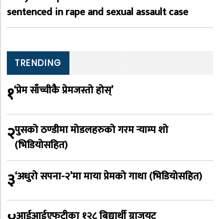
sentenced in rape and sexual assault case
TRENDING
१
‘प्रेम साँच्चीकै प्रेमजस्तो होस्’
२
पुसको ठण्डीमा मोडलहरुको गरम र्‍याम्प शो
(भिडियोसहित)
३
‘अधुरो सपना-२’मा माया प्रेमको गाथा (भिडियोसहित)
आईआईएफटीका १२८ बिद्यार्थी ग्राजुयट