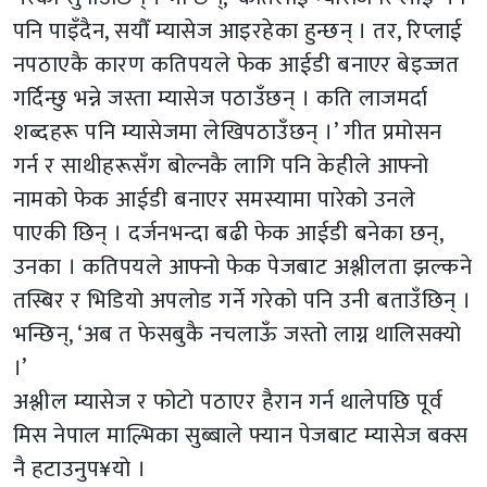
पनि पाइँदैन, सयौँ म्यासेज आइरहेका हुन्छन् । तर, रिप्लाई
नपठाएकै कारण कतिपयले फेक आईडी बनाएर बेइज्जत
गर्दिन्छु भन्ने जस्ता म्यासेज पठाउँछन् । कति लाजमर्दा
शब्दहरू पनि म्यासेजमा लेखिपठाउँछन् ।’ गीत प्रमोसन
गर्न र साथीहरूसँग बोल्नकै लागि पनि केहीले आफ्नो
नामको फेक आईडी बनाएर समस्यामा पारेको उनले
पाएकी छिन् । दर्जनभन्दा बढी फेक आईडी बनेका छन्,
उनका । कतिपयले आफ्नो फेक पेजबाट अश्लीलता झल्कने
तस्बिर र भिडियो अपलोड गर्ने गरेको पनि उनी बताउँछिन् ।
भन्छिन्, ‘अब त फेसबुकै नचलाऊँ जस्तो लाग्न थालिसक्यो
।’
अश्लील म्यासेज र फोटो पठाएर हैरान गर्न थालेपछि पूर्व
मिस नेपाल माल्भिका सुब्बाले फ्यान पेजबाट म्यासेज बक्स
नै हटाउनुप¥यो ।