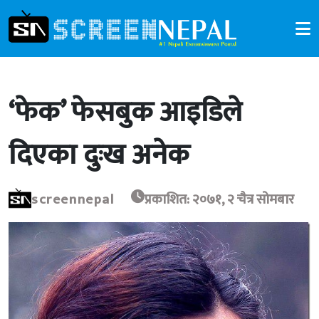
‘फेक’ फेसबुक आइडिले
दिएका दुःख अनेक
screennepal
प्रकाशित: २०७१, २ चैत्र सोमबार