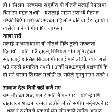
हो । ‘मिलन’ एल्बममा संगृहीत यो गीतले मलाई नेपालमा
चिनाउन मद्दत ग¥यो । यसलाई गाउन असाध्यै मेहनत
गरेकी थिएँ । मेरो करिअरको पहिलो र बलियो इँटा हो यो ।
त्यसैले पनि यो गीत प्रिय लाग्छ ।
गाला रातै
मलाई पाश्र्वगायनमा यो गीतले निकै ठूलो सफलता
दिलायो । यति मात्रै होइन, सिरियस गीत सुनिरहेका
स्रोतालाई डान्सिङ बिटका गीतलाई पनि उत्तिकै न्याय गर्छु
भन्ने यसले प्रमाणित ग¥यो । अर्को महŒवपूर्ण पक्षचाहिँ के
हो भने यसमा सिम्पल मेलोडी छ, सबैले गुनगुनाउन सक्ने ।
आवाज देऊ तिमी यहीँ कतै भए
यस गीतको शब्द मलाई अति नै मन पर्छ । योगेन्द्रमणि
दाहालका शब्दमा कमल खत्रीले मीठो संगीत भर्नुभएको छ
। शब्द र संगीतले एकदमै मन छोएकाले गाउँदा आनन्द