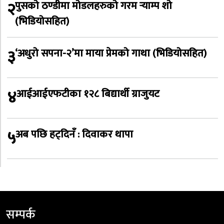
२
पुसको ठण्डीमा मोडलहरुको गरम र्‍याम्प शो
(भिडियोसहित)
३
‘अधुरो सपना-२’मा माया प्रेमको गाथा (भिडियोसहित)
४
आईआईएफटीका १२८ बिद्यार्थी ग्राजुयट
५
अब पछि हट्दिनँ : दिवाकर थापा
सम्पर्क