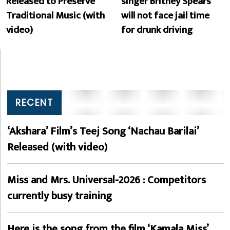
Released to Preserve
singer Britney Spears
Traditional Music (with
will not face jail time
video)
for drunk driving
RECENT
‘Akshara’ Film’s Teej Song ‘Nachau Barilai’
Released (with video)
Miss and Mrs. Universal-2026 : Competitors
currently busy training
Here is the song from the film ‘Kamala Miss’