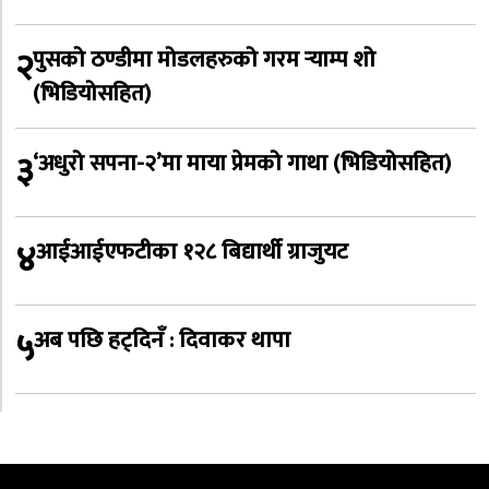
२
पुसको ठण्डीमा मोडलहरुको गरम र्‍याम्प शो
(भिडियोसहित)
३
‘अधुरो सपना-२’मा माया प्रेमको गाथा (भिडियोसहित)
४
आईआईएफटीका १२८ बिद्यार्थी ग्राजुयट
५
अब पछि हट्दिनँ : दिवाकर थापा