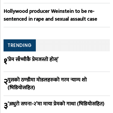
Hollywood producer Weinstein to be re-
sentenced in rape and sexual assault case
TRENDING
१
‘प्रेम साँच्चीकै प्रेमजस्तो होस्’
२
पुसको ठण्डीमा मोडलहरुको गरम र्‍याम्प शो
(भिडियोसहित)
३
‘अधुरो सपना-२’मा माया प्रेमको गाथा (भिडियोसहित)