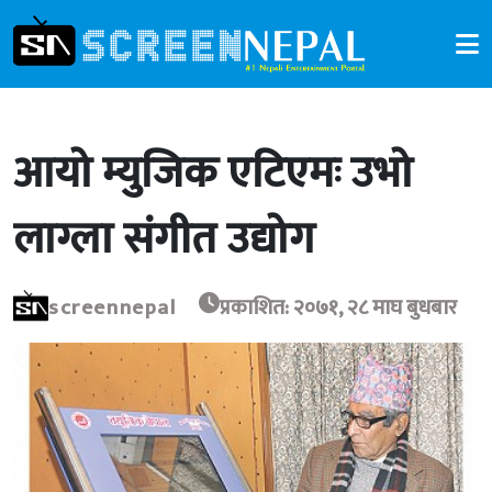
आयो म्युजिक एटिएमः उभो
लाग्ला संगीत उद्योग
screennepal
प्रकाशित: २०७१, २८ माघ बुधबार