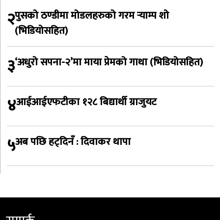
२
पुसको ठण्डीमा मोडलहरुको गरम र्‍याम्प शो
(भिडियोसहित)
३
‘अधुरो सपना-२’मा माया प्रेमको गाथा (भिडियोसहित)
४
आईआईएफटीका १२८ बिद्यार्थी ग्राजुयट
५
अब पछि हट्दिनँ : दिवाकर थापा