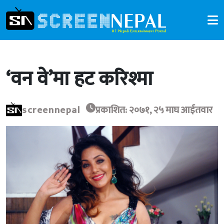
‘वन वे’मा हट करिश्मा
screennepal
प्रकाशित: २०७१, २५ माघ आईतवार