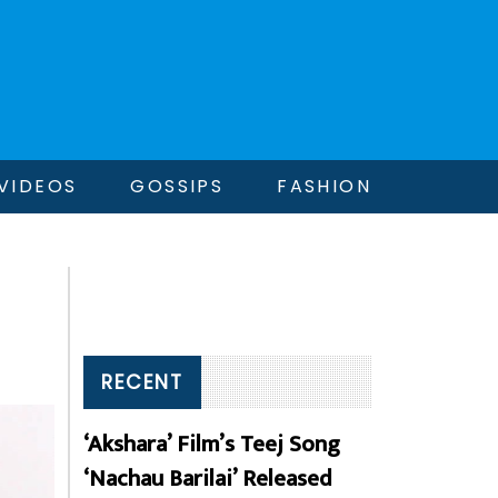
VIDEOS
GOSSIPS
FASHION
RECENT
‘Akshara’ Film’s Teej Song
‘Nachau Barilai’ Released