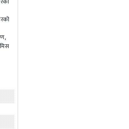
गरेकी
डरको
ोण,
 मिस