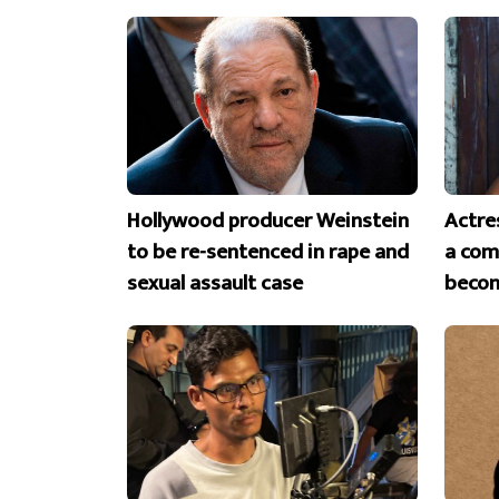
Hollywood producer Weinstein
Actre
to be re-sentenced in rape and
a com
sexual assault case
becom