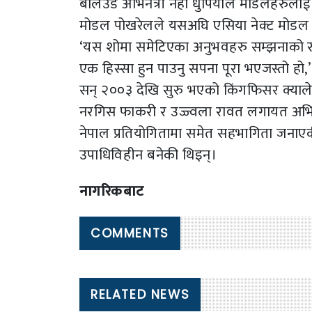
बलिउड अभिनेत्री नेहा धुपियाले मोडलहरुलाई प्
मोडल पोखरेलले यसअघि एसिया नेक्ट मोडल प्र
‘यस शोमा समेटिएका अनुभवहरु सम्झनाको रु
एक हिस्सा हुन पाउनु सपना पूरा भएजस्तो हो,’ प
सन् २००३ देखि सुरु भएको किंगफिसर क्यालेन्ड
नरगिस फाकरी र उज्ज्वला रावत लगायत अभि
नेपाल प्रतियोगितामा समेत सहभागिता जनाएकी थ
उपाधिविहीन बनेकी थिइन्।
नागरिकबाट
COMMENTS
RELATED NEWS