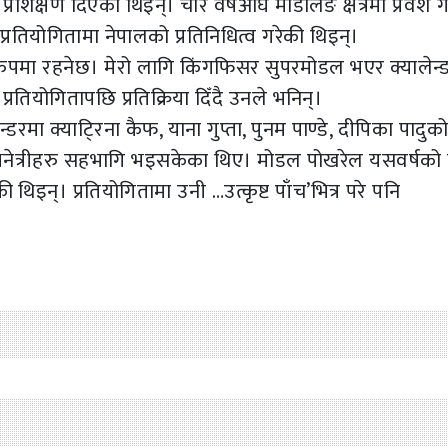
रशिक्षण दिएकी थिइन्। चार वर्षअघि मोडलिङ क्षेत्रमा प्रवेश 
तियोगितामा नेपालको प्रतिनिधित्व गरेकी थिइन्।
पमा रहनेछ। मेरो लागि किंगफिसर सुपरमोडल भएर क्यालेन्
्रतियोगितापछि प्रतिक्रिया दिँदै उनले भनिन्।
रमा क्याटि्रना कैफ, याना गुप्ता, पुनम पाण्डे, दीपिका पादुक
नेत्रीहरु सहभागि भइसकेका थिए। मोडल पोखरेल यसवर्षको
िइन्। प्रतियोगितामा उनी …उत्कृष्ट पाँच’भित्र परे पनि