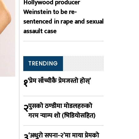
Hollywood producer
Weinstein to be re-
sentenced in rape and sexual
assault case
TRENDING
१
‘प्रेम साँच्चीकै प्रेमजस्तो होस्’
२
पुसको ठण्डीमा मोडलहरुको
गरम र्‍याम्प शो (भिडियोसहित)
३
‘अधुरो सपना-२’मा माया प्रेमको