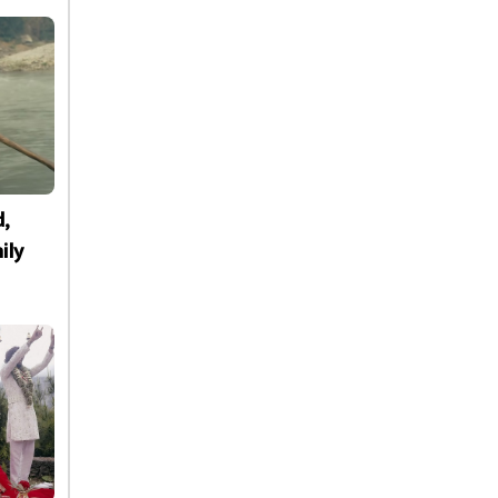
d,
ily