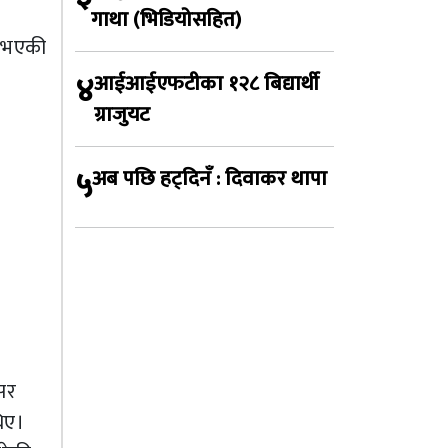
गाथा (भिडियोसहित)
न भएकी
४
आईआईएफटीका १२८ बिद्यार्थी
ग्राजुयट
५
अब पछि हट्दिनँ : दिवाकर थापा
सर
थिए।