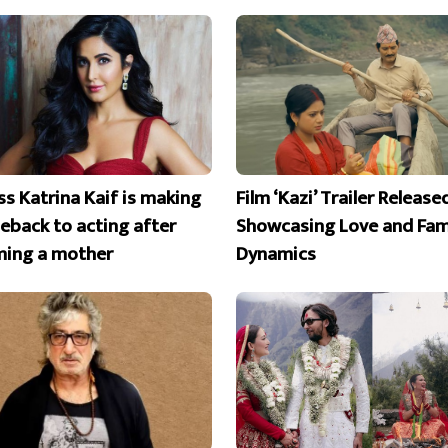
ss Katrina Kaif is making
Film ‘Kazi’ Trailer Release
eback to acting after
Showcasing Love and Fam
ing a mother
Dynamics