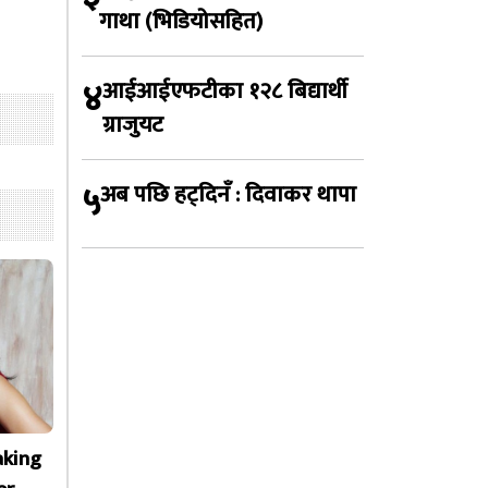
गाथा (भिडियोसहित)
४
आईआईएफटीका १२८ बिद्यार्थी
ग्राजुयट
५
अब पछि हट्दिनँ : दिवाकर थापा
aking