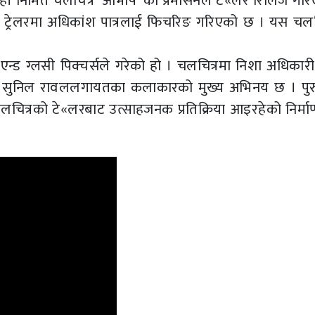
शाही निर्मित चलचित्र ‘आभाष’ को प्रमोसनल टे«लर रिलिज गर
 ट्रेलरमा अधिकांश पात्रलाई फिचरिङ गरिएको छ । यस चलच
 एन्ड ग्लसी पिक्चर्सले गरेको हो । चलचित्रमा निशा अधिकार
्रेष्ठ, सुनिल रावललगायतका कलाकारको मुख्य अभिनय छ । पुरु
ेको चलचित्रको टे«लरबाट उत्साहजनक प्रतिक्रिया आइरहेको निर्मा