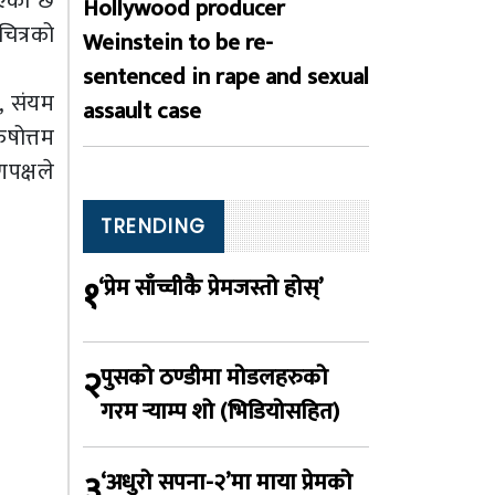
िएको छ
Hollywood producer
ित्रको
Weinstein to be re-
sentenced in rape and sexual
ी, संयम
assault case
षोत्तम
णपक्षले
TRENDING
१
‘प्रेम साँच्चीकै प्रेमजस्तो होस्’
२
पुसको ठण्डीमा मोडलहरुको
गरम र्‍याम्प शो (भिडियोसहित)
३
‘अधुरो सपना-२’मा माया प्रेमको