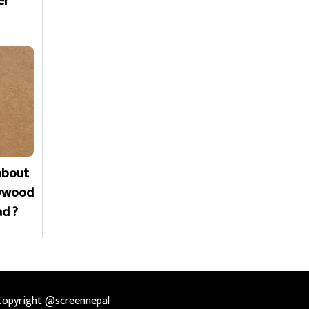
er
about
lywood
ad ?
Copyright @screennepal