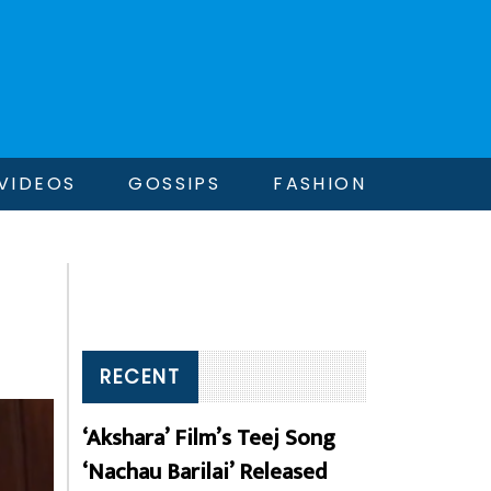
VIDEOS
GOSSIPS
FASHION
RECENT
‘Akshara’ Film’s Teej Song
‘Nachau Barilai’ Released