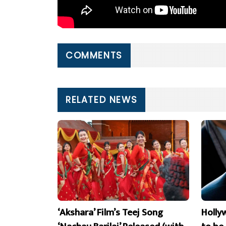
COMMENTS
RELATED NEWS
‘Akshara’ Film’s Teej Song
Holly