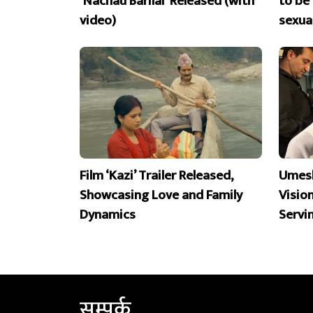
‘Nachau Barilai’ Released (with
to be
video)
sexua
Film ‘Kazi’ Trailer Released,
Umesh
Showcasing Love and Family
Visio
Dynamics
Servi
सम्पर्क