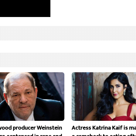
wood producer Weinstein
Actress Katrina Kaif is m