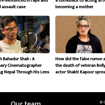
 re-sentenced in rape and
a comeback to acting aft
l assault case
becoming a mother
 Bahadur Shah : A
How did the false rumor 
nary Cinematographer
the death of veteran Bol
ng Nepal Through His Lens
actor Shakti Kapoor spre
Our team
© 