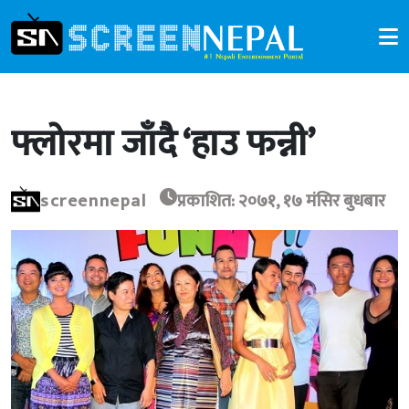
फ्लोरमा जाँदै ‘हाउ फन्नी’
screennepal
प्रकाशित: २०७१, १७ मंसिर बुधबार