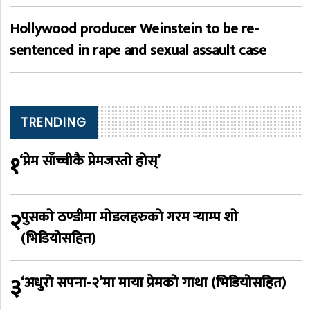
Hollywood producer Weinstein to be re-
sentenced in rape and sexual assault case
TRENDING
१
‘प्रेम साँच्चीकै प्रेमजस्तो होस्’
२
पुसको ठण्डीमा मोडलहरुको गरम र्‍याम्प शो
(भिडियोसहित)
३
‘अधुरो सपना-२’मा माया प्रेमको गाथा (भिडियोसहित)