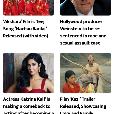
‘Akshara’ Film’s Teej
Hollywood producer
Song ‘Nachau Barilai’
Weinstein to be re-
Released (with video)
sentenced in rape and
sexual assault case
Actress Katrina Kaif is
Film ‘Kazi’ Trailer
making a comeback to
Released, Showcasing
acting after becoming a
Love and Family