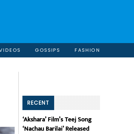
VIDEOS
GOSSIPS
FASHION
RECENT
‘Akshara’ Film’s Teej Song
‘Nachau Barilai’ Released