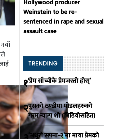
Hollywood producer
Weinstein to be re-
sentenced in rape and sexual
assault case
नयाँ
नले
मलाई
TRENDING
१
‘प्रेम साँच्चीकै प्रेमजस्तो होस्’
२
पुसको ठण्डीमा मोडलहरुको
गरम र्‍याम्प शो (भिडियोसहित)
३
‘अधुरो सपना-२’मा माया प्रेमको