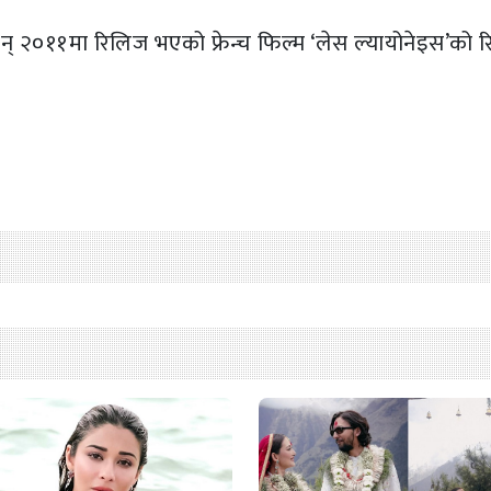
न् २०११मा रिलिज भएको फ्रेन्च फिल्म ‘लेस ल्यायोनेइस’को र