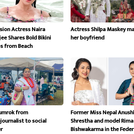
ision Actress Naira
Actress Shilpa Maskey ma
ee Shares Bold Bikini
her boyfriend
s from Beach
umrok from
Former Miss Nepal Anush
ournalist to social
Shrestha and model Rima
r
Bishwakarma in the Feder