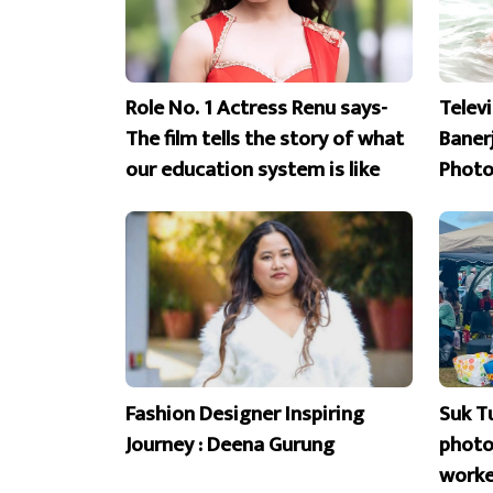
Role No. 1 Actress Renu says-
Telev
The film tells the story of what
Banerj
our education system is like
Photo
Fashion Designer Inspiring
Suk T
Journey : Deena Gurung
photoj
worke