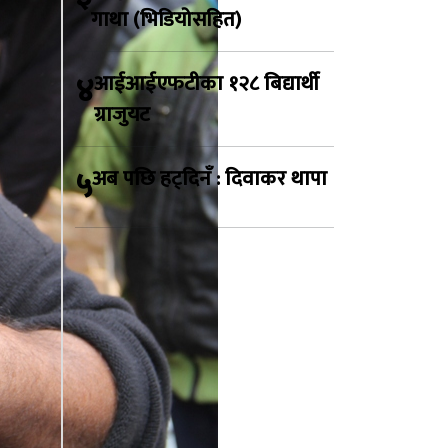
गाथा (भिडियोसहित)
४
आईआईएफटीका १२८ बिद्यार्थी
ग्राजुयट
५
अब पछि हट्दिनँ : दिवाकर थापा