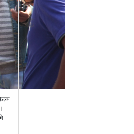
िल्म
 ।
े ।