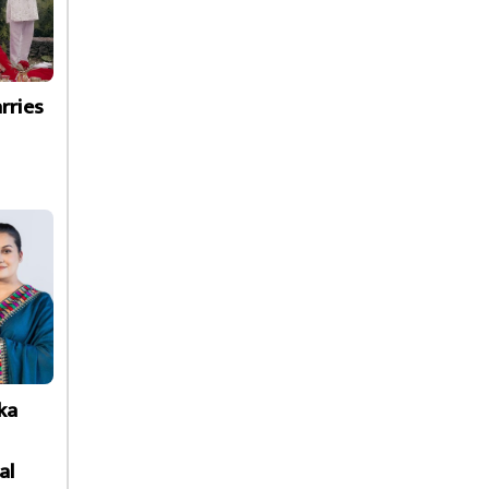
rries
ka
al