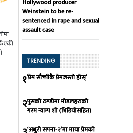
Hollywood producer
Weinstein to be re-
ि
sentenced in rape and sexual
assault case
लोमा
्किएकी
ो
TRENDING
१
‘प्रेम साँच्चीकै प्रेमजस्तो होस्’
२
पुसको ठण्डीमा मोडलहरुको
गरम र्‍याम्प शो (भिडियोसहित)
३
‘अधुरो सपना-२’मा माया प्रेमको