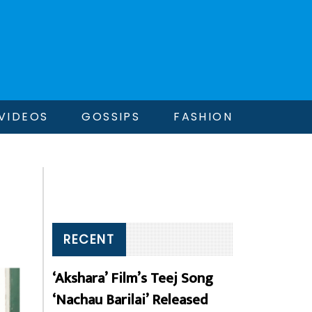
VIDEOS
GOSSIPS
FASHION
RECENT
‘Akshara’ Film’s Teej Song
‘Nachau Barilai’ Released