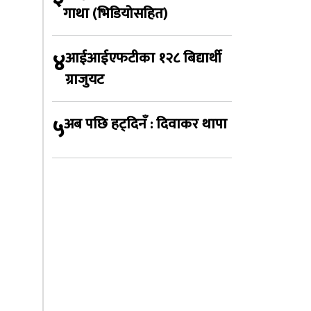
गाथा (भिडियोसहित)
४
आईआईएफटीका १२८ बिद्यार्थी
ग्राजुयट
५
अब पछि हट्दिनँ : दिवाकर थापा