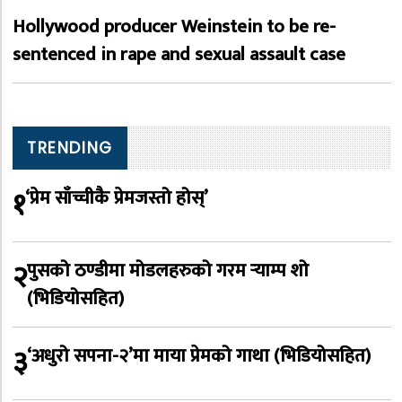
Hollywood producer Weinstein to be re-
sentenced in rape and sexual assault case
TRENDING
१
‘प्रेम साँच्चीकै प्रेमजस्तो होस्’
२
पुसको ठण्डीमा मोडलहरुको गरम र्‍याम्प शो
(भिडियोसहित)
३
‘अधुरो सपना-२’मा माया प्रेमको गाथा (भिडियोसहित)