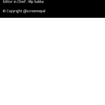
Editor in Chief :
Mp Subba
© Copyright @screennepal