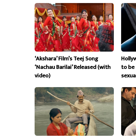
‘Akshara’ Film’s Teej Song
Holly
‘Nachau Barilai’ Released (with
to be
video)
sexua