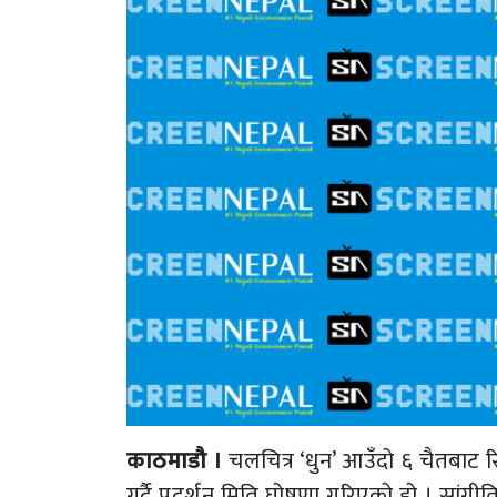
काठमाडौ ।
चलचित्र ‘धुन’ आउँदो ६ चैतबाट
गर्दै प्रदर्शन मिति घोषणा गरिएको हो । सांग