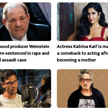
wood producer Weinstein
Actress Katrina Kaif is m
 re-sentenced in rape and
a comeback to acting aft
l assault case
becoming a mother