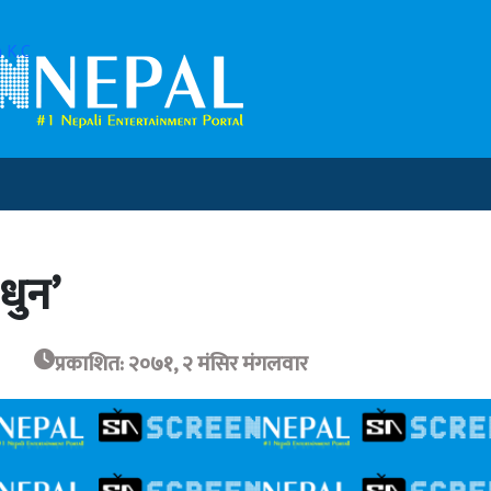
 K.C
धुन’
प्रकाशित: २०७१, २ मंसिर मंगलवार