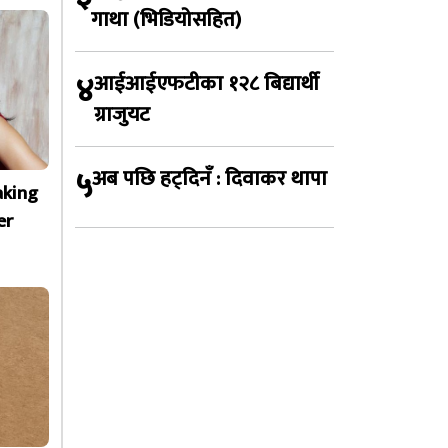
गाथा (भिडियोसहित)
४
आईआईएफटीका १२८ बिद्यार्थी
ग्राजुयट
५
अब पछि हट्दिनँ : दिवाकर थापा
aking
er