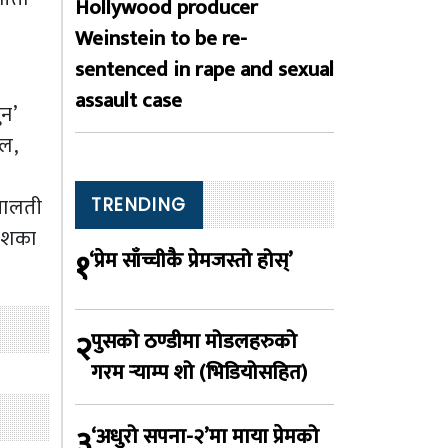
Hollywood producer
Weinstein to be re-
sentenced in rape and sexual
assault case
ुन’
ाल,
 मालती
TRENDING
केशका
१
‘प्रेम साँच्चीकै प्रेमजस्तो होस्’
२
पुसको ठण्डीमा मोडलहरुको
गरम र्‍याम्प शो (भिडियोसहित)
३
‘अधुरो सपना-२’मा माया प्रेमको