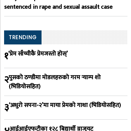
sentenced in rape and sexual assault case
TRENDING
१
‘प्रेम साँच्चीकै प्रेमजस्तो होस्’
२
पुसको ठण्डीमा मोडलहरुको गरम र्‍याम्प शो
(भिडियोसहित)
३
‘अधुरो सपना-२’मा माया प्रेमको गाथा (भिडियोसहित)
आईआईएफटीका १२८ बिद्यार्थी ग्राजुयट