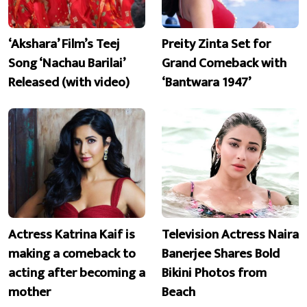
‘Akshara’ Film’s Teej
Preity Zinta Set for
Song ‘Nachau Barilai’
Grand Comeback with
Released (with video)
‘Bantwara 1947’
Actress Katrina Kaif is
Television Actress Naira
making a comeback to
Banerjee Shares Bold
acting after becoming a
Bikini Photos from
mother
Beach