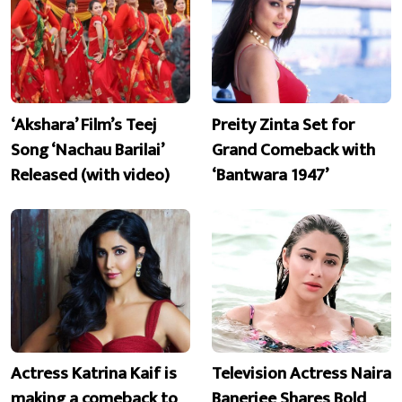
‘Akshara’ Film’s Teej
Preity Zinta Set for
Song ‘Nachau Barilai’
Grand Comeback with
Released (with video)
‘Bantwara 1947’
Actress Katrina Kaif is
Television Actress Naira
making a comeback to
Banerjee Shares Bold