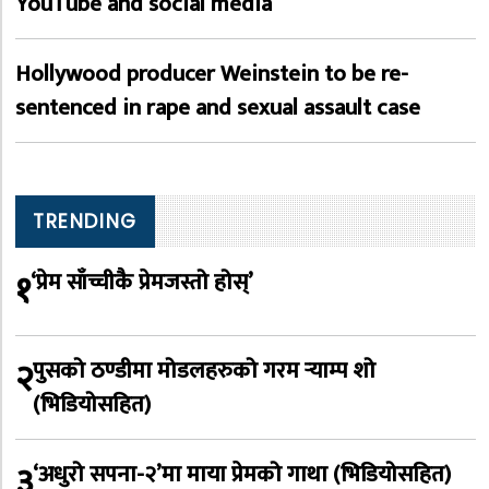
YouTube and social media
Hollywood producer Weinstein to be re-
sentenced in rape and sexual assault case
TRENDING
१
‘प्रेम साँच्चीकै प्रेमजस्तो होस्’
२
पुसको ठण्डीमा मोडलहरुको गरम र्‍याम्प शो
(भिडियोसहित)
३
‘अधुरो सपना-२’मा माया प्रेमको गाथा (भिडियोसहित)