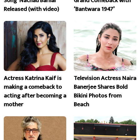
Song ‘Nachau Barilai’
Grand Comeback with
Released (with video)
‘Bantwara 1947’
Actress Katrina Kaif is
Television Actress Naira
making a comeback to
Banerjee Shares Bold
acting after becoming a
Bikini Photos from
mother
Beach