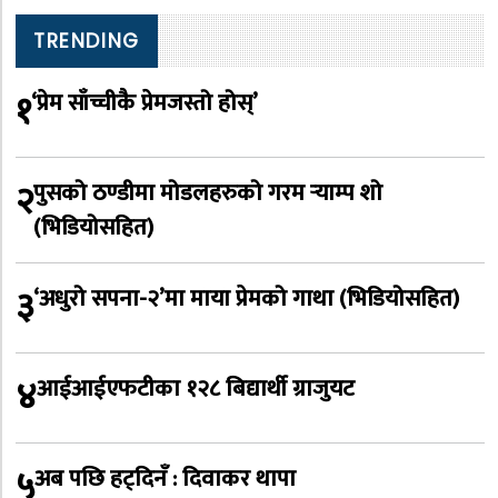
TRENDING
१
‘प्रेम साँच्चीकै प्रेमजस्तो होस्’
२
पुसको ठण्डीमा मोडलहरुको गरम र्‍याम्प शो
(भिडियोसहित)
३
‘अधुरो सपना-२’मा माया प्रेमको गाथा (भिडियोसहित)
४
आईआईएफटीका १२८ बिद्यार्थी ग्राजुयट
५
अब पछि हट्दिनँ : दिवाकर थापा