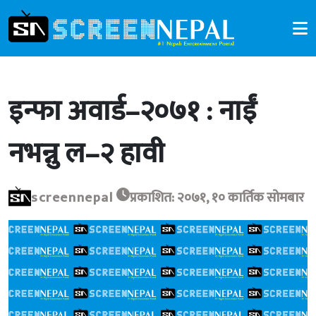
इन्फा अवार्ड–२०७१ : नाईं
नभन्नु ल–२ हावी
screennepal
प्रकाशित: २०७१, १० कार्तिक सोमबार