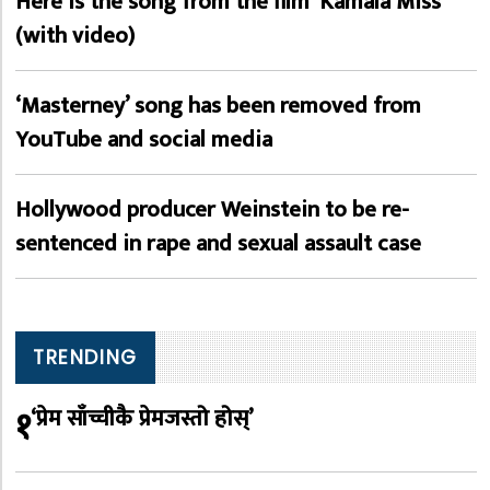
Here is the song from the film ‘Kamala Miss’
(with video)
‘Masterney’ song has been removed from
YouTube and social media
Hollywood producer Weinstein to be re-
sentenced in rape and sexual assault case
TRENDING
१
‘प्रेम साँच्चीकै प्रेमजस्तो होस्’