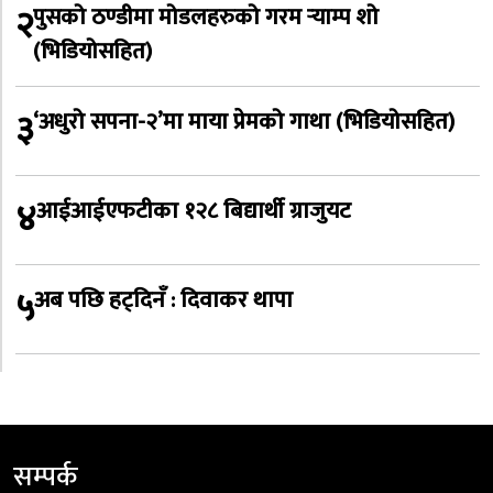
२
पुसको ठण्डीमा मोडलहरुको गरम र्‍याम्प शो
(भिडियोसहित)
३
‘अधुरो सपना-२’मा माया प्रेमको गाथा (भिडियोसहित)
४
आईआईएफटीका १२८ बिद्यार्थी ग्राजुयट
५
अब पछि हट्दिनँ : दिवाकर थापा
सम्पर्क