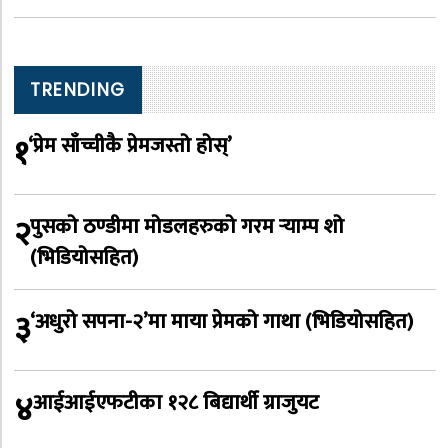
TRENDING
१
‘प्रेम साँच्चीकै प्रेमजस्तो होस्’
२
पुसको ठण्डीमा मोडलहरुको गरम र्‍याम्प शो
(भिडियोसहित)
३
‘अधुरो सपना-२’मा माया प्रेमको गाथा (भिडियोसहित)
४
आईआईएफटीका १२८ बिद्यार्थी ग्राजुयट