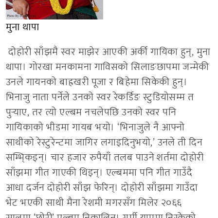
मुना थापा
दोहोरी साँझमै स्वर माझेर आएकी अर्की गायिका हुन्, मुना
थापा। गोरखा मनकामना गाविसको सिलाङछापमा जन्मेकी
उनले गायनको बाह्रखरी पूजा र बिहेमा सिकेकी हुन्।
भिनाजु नाता पर्नेले उनको स्वर रेकर्डिङ स्टुडियोसम्म त
पुर्‍याए, तर त्यो एल्बम नचलेपछि उनको स्वर पनि
गायिकाको भीडमा गायब भयो। ‘भिनाजुले नै आफ्नो
साथीको रेस्टुरेन्टमा जागिर लगाइदिनुभयो,’ उनले ती दिन
सम्भि्कइन्। चार हजार रुपैयाँ तलब पाउने शर्तमा दोहोरी
साँझमा गीत गाएकी थिइन्। एल्बममा पनि गीत गाउँदै
आधा दर्जन दोहोरी साँझ फेरिन्। दोहोरी साँझमा गाउँदा
भेट भएकी साथी मैना रेशमी मगरसँग मिलेर २०६६
सालमा ‘छोरी’ एल्बम निकालिन्। गर्मी याममा निस्केको