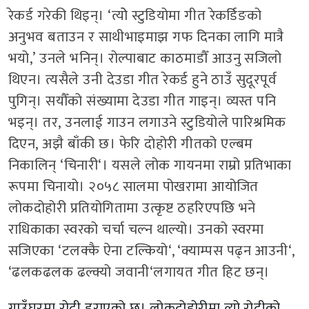
रेकर्ड गरेकी थिइन्।
‘
त्योे स्टुडियोमा गीत रेकर्डिङको
अनुभव बताउन र साथीभाइमाझ गफ दिनका लागि मात्रै
भयो
,’
उनले भनिन्। रोल्पाबाट काठमाडौँ आउनु सजिलो
थिएन। त्यसैले उनी देउडा गीत रेकर्ड हुने ठाउँ सुदूरपूर्व
पुगिन्। सयौँको संख्यामा देउडा गीत गाइन्। व्यस्त पनि
भइन्। तर
,
उनलाई गाउन लगाउने स्टुडियोले पारिश्रमिक
दिएन
,
अझै बाँकी छ। फेरि दोहोरी गीतको एल्बम
निकालिन्
‘
चिनारी
‘
। यसले लोक गायनमा राम्रो प्रतिभाका
रूपमा चिनायो। २०५८ सालमा पोखरामा आयोजित
लोकदोहोरी प्रतियोगितामा उत्कृष्ट ठहरिएपछि भने
राधिकाका स्वरको चर्चा चल्न थाल्यो। उनको स्वरमा
सजिएका
‘
टलक्कै ऐना टल्कियो
‘, ‘
क्याम्पस पढ्न आउनी
‘,
‘
ढलकढलक ढल्क्यो जवानी
‘
लगायत गीत हिट छन्।
गाउँघरमा रोदी हराएको छ। लोकदोहोरीमा त्यो रोदीको