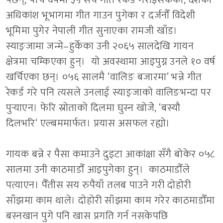
अधिकांश भूभागमा गीत गाउन पुगेका र दर्जनौँ विदेशी
भूमिमा पुगेर नेपाली गीत सुनाएका रामजी खाँड।
स्याङ्जामा जन्मे
–
हुर्केका उनी २०६५ सालदेखि गायन
क्षेत्रमा चम्किएका हुन्। यो अवस्थामा आइपुग्न उनले १० वर्ष
खर्चिएका छन्। ०५६ सालमै
‘
वालिङ बजारमा
‘
भन्ने गीत
रेकर्ड गरे पनि त्यसले उनलाई स्याङ्जाको वालिङभन्दा पर
पुर्‍याएन। फेरि स्रोताको दिलमा घुस्न खोजेे
, ‘
बस्यौ
दिलभरि
‘
एल्बममार्फत। प्रयास असफल रह्यो।
गायक बन्ने र पैसा कमाउने दुइटा आकांक्षा सँगै बोकेर ०५८
सालमा उनी काठमाडौँ आइपुगेका हुन्। काठमाडौँले
पत्याएन। पैँतीस सय रुपैयाँ तलब पाउने गरी दोहोरी
साँझमा काम थाले। दोहोरी साँझमा काम गरेर काठमाडौँमा
बस्नखान पुगे पनि खास प्रगति गर्न नसकेपछि