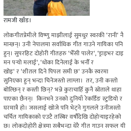
रामजी खाँड।
लोकगीतप्रेमीले विष्णु माझीलाई सुमधुर स्वरकी
‘
रानी
‘
नै
मान्छन्। उनी नेपालमा सर्वाधिक गीत गाउने गायिका पनि
हुन्। सुपरहिट दोहोरी गीतहरु
‘
भैँसी पालेर
‘, ‘
ड्राइभर दाइ
मन पर्‍यो मलाई
‘, ‘
धोका दिनेलाई के भनौँ र
खोइ
‘
र
‘
शीतल दिने पिपल समी छ
‘
उनकै स्वरमा
सुनिएका हुन् भन्दा चिनेजस्तो लाग्ला। तर
,
उनी कस्तो
बोल्छिन् र कस्ती छिन्
?
भन्ने कुराचाहिँ कुनै स्रोताले थाहा
पाएका छैनन्। किनभने उनको दुनियाँ रेकर्डिङ स्टुडियो र
घरमात्रै हो। जसलाई खोजे पनि भेट्ने गुगलले उनीजस्तो
चर्चित गायिकाको एउटै तस्बिर वर्षाैंदेखि दोहोर्‍याइरहेको
छ। लोकदोहोरी क्षेत्रमा सबैभन्दा धेरै गीत गाउन सफल यी