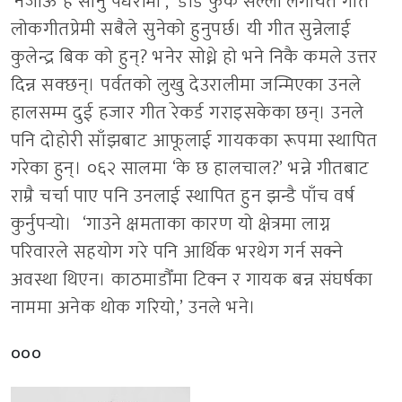
‘नजाऊ है सानु पँधेरीमा’, ‘डाँडै फुर्के सल्लो’लगायत गीत
लोकगीतप्रेमी सबैले सुनेको हुनुपर्छ। यी गीत सुन्नेलाई
कुलेन्द्र बिक को हुन्? भनेर सोध्ने हो भने निकै कमले उत्तर
दिन्न सक्छन्। पर्वतको लुखु देउरालीमा जन्मिएका उनले
हालसम्म दुई हजार गीत रेकर्ड गराइसकेका छन्। उनले
पनि दोहोरी साँझबाट आफूलाई गायकका रूपमा स्थापित
गरेका हुन्। ०६२ सालमा ‘के छ हालचाल?’ भन्ने गीतबाट
राम्रै चर्चा पाए पनि उनलाई स्थापित हुन झन्डै पाँच वर्ष
कुर्नुपर्‍यो। ‘गाउने क्षमताका कारण यो क्षेत्रमा लाग्न
परिवारले सहयोग गरे पनि आर्थिक भरथेग गर्न सक्ने
अवस्था थिएन। काठमाडौँमा टिक्न र गायक बन्न संघर्षका
नाममा अनेक थोक गरियो,’ उनले भने।
०००