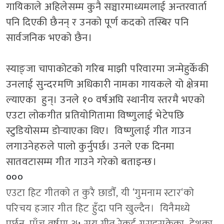
गायिकाले अहिलेसम्म कुनै सञ्चारमाध्यमलाई अन्तरवार्ता
पनि दिएकी छैनन् र उनको पूर्ण कदको तस्बिर पनि
सार्वजनिक भएको छैन।
स्याङ्जा चापाकोटको गरिब माझी परिवारमा जन्मेहुर्केकी
उनलाई सुन्दरमणि अधिकारी नामका गायकले यो क्षेत्रमा
ल्याएका हुन्। उनले १० वर्षअघि स्थानीय स्तरमै भएको
एउटा लोकगीत प्रतियोगितामा विष्णुलाई भेटेपछि
स्टुडियोसम्म डोर्‍याएका थिए। विष्णुलाई गीत गाउन
लगाउनेहरुले पालो कुर्नुपर्छ। उनले एक दिनमा
सातवटासम्म गीत गाउने गरेको बताइन्छ।
०००
एउटा हिट गीतको त कुरै छाडौँ
,
यी
‘
गुमनाम स्टार
‘
को
परिचय हजार गीत हिट हुँदा पनि खुल्दैन। यिनैमध्ये
पर्छन्
,
पाँच वर्षमा ३५ सय गीत रेकर्ड गराइसकेका
,
देशका