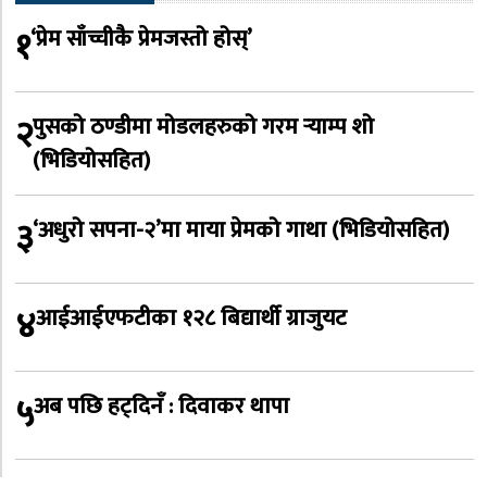
१
‘प्रेम साँच्चीकै प्रेमजस्तो होस्’
२
पुसको ठण्डीमा मोडलहरुको गरम र्‍याम्प शो
(भिडियोसहित)
३
‘अधुरो सपना-२’मा माया प्रेमको गाथा (भिडियोसहित)
४
आईआईएफटीका १२८ बिद्यार्थी ग्राजुयट
५
अब पछि हट्दिनँ : दिवाकर थापा