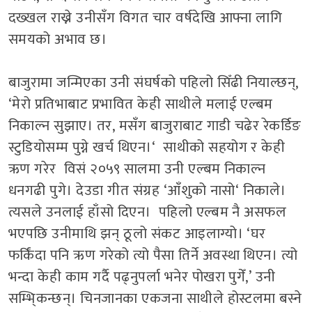
दख्खल राख्ने उनीसँग विगत चार वर्षदेखि आफ्ना लागि
समयको अभाव छ।
बाजुरामा जन्मिएका उनी संघर्षको पहिलो सिँढी नियाल्छन्
,
‘
मेरो प्रतिभाबाट प्रभावित केही साथीले मलाई एल्बम
निकाल्न सुझाए। तर
,
मसँग बाजुराबाट गाडी चढेर रेकर्डिङ
स्टुडियोसम्म पुग्ने खर्च थिएन।
‘
साथीको सहयोग र केही
ऋण गरेर विसं २०५९ सालमा उनी एल्बम निकाल्न
धनगढी पुगे। देउडा गीत संग्रह
‘
आँशुको नासो
‘
निकाले।
त्यसले उनलाई हाँसो दिएन। पहिलो एल्बम नै असफल
भएपछि उनीमाथि झन् ठूलो संकट आइलाग्यो।
‘
घर
फर्किंदा पनि ऋण गरेको त्यो पैसा तिर्ने अवस्था थिएन। त्यो
भन्दा केही काम गर्दै पढ्नुपर्ला भनेर पोखरा पुगेँ
,’
उनी
सम्भि्कन्छन्। चिनजानका एकजना साथीले होस्टलमा बस्ने