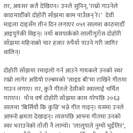
तर
,
अवसर कतै देखिएन। उनले सुनिन्
, ‘
राम्रो गाउनेले
काठमाडौँको दोहोरी साँझमा काम पाउँछन् रे।
‘
देवी
माइला दाइसँग तीन दिन लगाएर ०५९ सालमा काठमाडौँ
आइपुगेकी थिइन्। नयाँ बसपार्कको लालीगुराँस दोहोरी
साँझमा महिनाको चार हजार रुपैयाँ पाउने गरी जागिर
थालिन्।
दोहोरी साँझमा रमाइलो गर्न आउने गायकले उनको स्वर
राम्रो लागेर अडियो एल्बमको
‘
साइड बी
‘
मा राखिने गीतमा
गाउन लगाए। तर
,
कुनै गीतले देवीको स्वरलाई चर्चित
गराएन। पाँच वर्ष दोहोरी साँझमा काम गरेपछि २०६३
सालमा
‘
बिर्सियौ कि कुन्नि
‘
भन्ने गीत गाइन्। यसमा उनले
आफ्नो क्षमता देखाइन्। त्यसपछि आफ्ना गीतमा उनको
स्वर भराउनेको ताँती नै लाग्यो।
‘
लालुपाते नुग्यो भुइँतिर
‘,