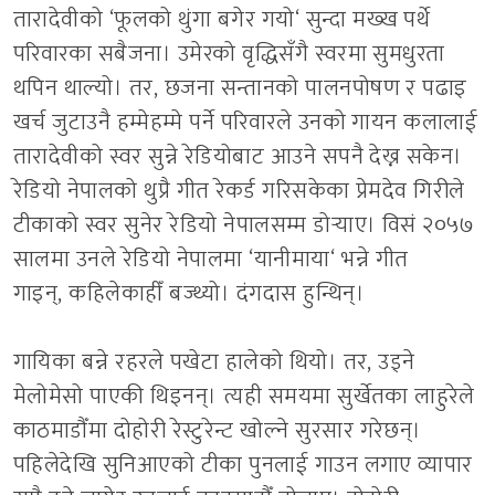
तारादेवीको
‘
फूलको थुंगा बगेर गयो
‘
सुन्दा मख्ख पर्थे
परिवारका सबैजना। उमेरको वृद्धिसँगै स्वरमा सुमधुरता
थपिन थाल्यो। तर
,
छजना सन्तानको पालनपोषण र पढाइ
खर्च जुटाउनै हम्मेहम्मे पर्ने परिवारले उनको गायन कलालाई
तारादेवीको स्वर सुन्ने रेडियोबाट आउने सपनै देख्न सकेन।
रेडियो नेपालको थुप्रै गीत रेकर्ड गरिसकेका प्रेमदेव गिरीले
टीकाको स्वर सुनेर रेडियो नेपालसम्म डोर्‍याए। विसं २०५७
सालमा उनले रेडियो नेपालमा
‘
यानीमाया
‘
भन्ने गीत
गाइन्
,
कहिलेकाहीँ बज्थ्यो। दंगदास हुन्थिन्।
गायिका बन्ने रहरले पखेटा हालेको थियो। तर
,
उड्ने
मेलोमेसो पाएकी थिइनन्। त्यही समयमा सुर्खेतका लाहुरेले
काठमाडौँमा दोहोरी रेस्टुरेन्ट खोल्ने सुरसार गरेछन्।
पहिलेदेखि सुनिआएको टीका पुनलाई गाउन लगाए व्यापार