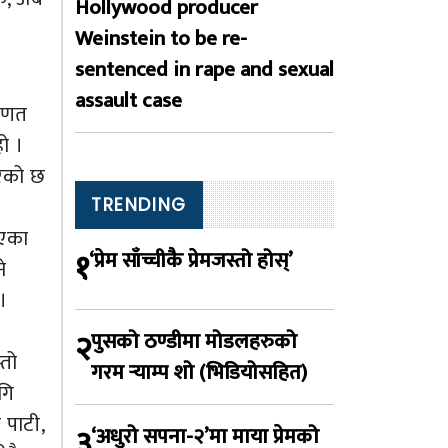
Hollywood producer
Weinstein to be re-
sentenced in rape and sexual
assault case
रिणत
ो ।
रेको छ
TRENDING
भएका
१
‘प्रेम साँच्चीकै प्रेमजस्तो होस्’
े
।
२
पुसको ठण्डीमा मोडलहरुको
्तो
गरम र्‍याम्प शो (भिडियोसहित)
गि
 पाटी,
३
‘अधुरो सपना-२’मा माया प्रेमको