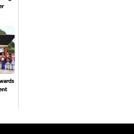
er
Awards
ent