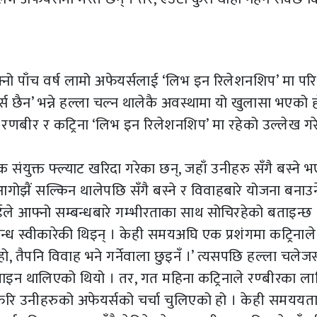
ो पाँच वर्ष लामो अफेयर्सलाई ‘लिभ इन रिलेशनशिप’ मा प
्स छैन’ भन्ने हल्ला चल्न थालेकै अवस्थामा यो खुलासा भएको ह
िँदै रणबीर र कट्रिना ‘लिभ इन रिलेशनशिप’ मा रहेको उल्लेख ग
 संयुक्त फ्ल्याट खरिदा गरेका छन्, जहाँ उनीहरु सँगै बस्ने 
गोझैं सल्किन थालेपछि सँगै बस्ने र विवाहबारे योजना बनाउन
ईले आफ्नो सम्बन्धबारे गम्भीरताका साथ सोचिरहेको बताइन्छ 
बन्ध स्वीकारेकी थिइन् । केही समयअघि एक प्रशंगमा कट्रिनाले
ो, तैपनि विवाह भने गर्नेवाला छुइनँ ।’ त्यसपछि हल्ला चलेजस
न थालिएको थियो । तर, गत महिना कट्रिनाले रण्बीरका ला
े फेरि उनीहरुको अफेयर्सको चर्चा चुलिएको हो । केही समययता