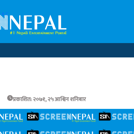
 K.C
प्रकाशित: २०७१, २५ आश्विन शनिबार