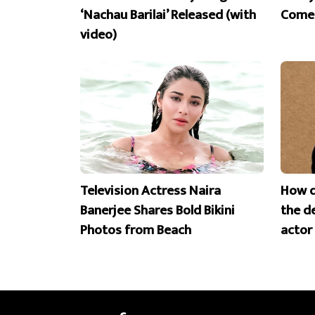
‘Nachau Barilai’ Released (with
Comeb
video)
Television Actress Naira
How d
Banerjee Shares Bold Bikini
the d
Photos from Beach
actor