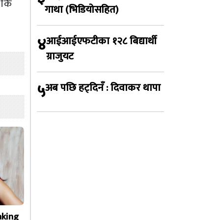
चीकै
गाथा (भिडियोसहित)
४
आईआईएफटीका १२८ बिद्यार्थी
ग्राजुयट
५
अब पछि हट्दिनँ : दिवाकर थापा
aking