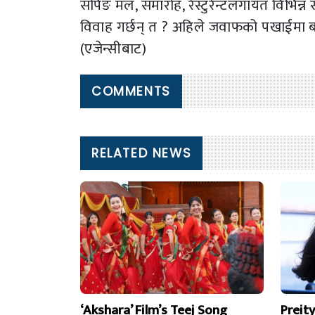
सपिङ मल, समारोह, रेस्टुरेन्टलगायत विभिन्न स
विवाह गर्छन् त ? अहिले जवाफको पखाईमा ब
(एजेन्सीबाट)
COMMENTS
RELATED NEWS
‘Akshara’ Film’s Teej Song
Preit