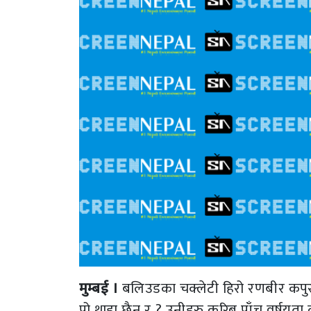
मुम्बई ।
बलिउडका चक्लेटी हिरो रणबीर कपुर र
पो थाहा छैन र ? उनीहरु करिब पाँच वर्षयता