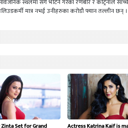
ार्वजनिक स्थलमा सँगै भेटिने गरेका रणबीर र कट्रिनाले साँच्
लिउडकर्मी मात्र नभई उनीहरुका करोडौ फ्यान तल्लीन छन् ।
y Zinta Set for Grand
Actress Katrina Kaif is m