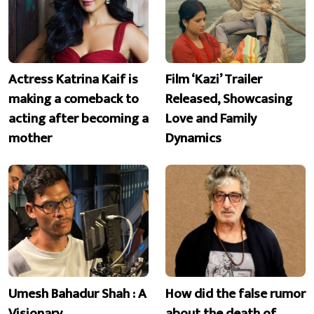
Actress Katrina Kaif is
Film ‘Kazi’ Trailer
making a comeback to
Released, Showcasing
acting after becoming a
Love and Family
mother
Dynamics
Umesh Bahadur Shah : A
How did the false rumor
Visionary
about the death of