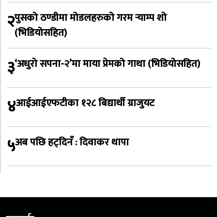
२
पुसको ठण्डीमा मोडलहरुको गरम र्‍याम्प शो
(भिडियोसहित)
३
‘अधुरो सपना-२’मा माया प्रेमको गाथा (भिडियोसहित)
४
आईआईएफटीका १२८ बिद्यार्थी ग्राजुयट
५
अब पछि हट्दिनँ : दिवाकर थापा