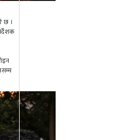
रै छ ।
र्देशक
रोइन
ठसम्म