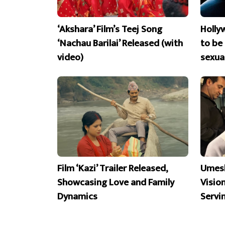
‘Akshara’ Film’s Teej Song
Holly
‘Nachau Barilai’ Released (with
to be
video)
sexua
Film ‘Kazi’ Trailer Released,
Umesh
Showcasing Love and Family
Visio
Dynamics
Servi