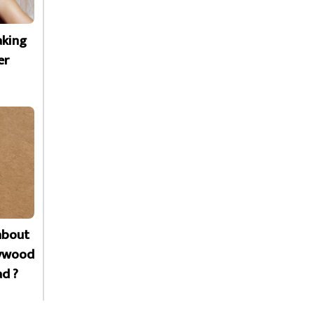
aking
er
about
lywood
ad ?