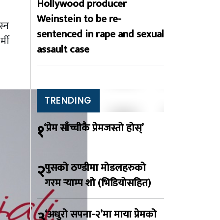
Hollywood producer
Weinstein to be re-
स्न
sentenced in rape and sexual
्मी
assault case
TRENDING
१
‘प्रेम साँच्चीकै प्रेमजस्तो होस्’
२
पुसको ठण्डीमा मोडलहरुको
गरम र्‍याम्प शो (भिडियोसहित)
३
‘अधुरो सपना-२’मा माया प्रेमको