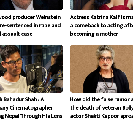
wood producer Weinstein
Actress Katrina Kaif is m
 re-sentenced in rape and
a comeback to acting aft
l assault case
becoming a mother
 Bahadur Shah : A
How did the false rumor 
nary Cinematographer
the death of veteran Bol
ng Nepal Through His Lens
actor Shakti Kapoor spre