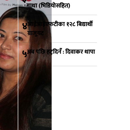
गाथा (भिडियोसहित)
४
आईआईएफटीका १२८ बिद्यार्थी
ग्राजुयट
५
अब पछि हट्दिनँ : दिवाकर थापा