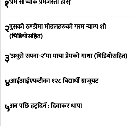
१
‘प्रेम साँच्चीकै प्रेमजस्तो होस्’
२
पुसको ठण्डीमा मोडलहरुको गरम र्‍याम्प शो
(भिडियोसहित)
३
‘अधुरो सपना-२’मा माया प्रेमको गाथा (भिडियोसहित)
४
आईआईएफटीका १२८ बिद्यार्थी ग्राजुयट
५
अब पछि हट्दिनँ : दिवाकर थापा