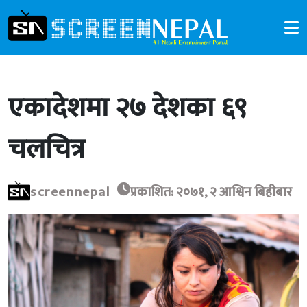
एकादेशमा २७ देशका ६९
चलचित्र
screennepal
प्रकाशित: २०७१, २ आश्विन बिहीबार