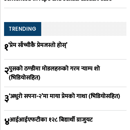
TRENDING
१
‘प्रेम साँच्चीकै प्रेमजस्तो होस्’
२
पुसको ठण्डीमा मोडलहरुको गरम र्‍याम्प शो
(भिडियोसहित)
३
‘अधुरो सपना-२’मा माया प्रेमको गाथा (भिडियोसहित)
४
आईआईएफटीका १२८ बिद्यार्थी ग्राजुयट