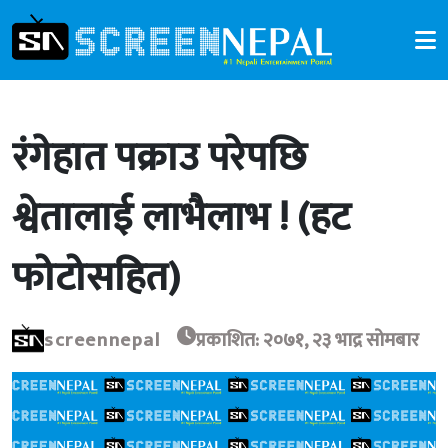
रंगेहात पक्राउ परेपछि
श्वेतालाई लाभैलाभ ! (हट
फोटोसहित)
screennepal
प्रकाशित: २०७१, २३ भाद्र सोमबार