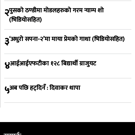
२
पुसको ठण्डीमा मोडलहरुको गरम र्‍याम्प शो
(भिडियोसहित)
३
‘अधुरो सपना-२’मा माया प्रेमको गाथा (भिडियोसहित)
४
आईआईएफटीका १२८ बिद्यार्थी ग्राजुयट
५
अब पछि हट्दिनँ : दिवाकर थापा