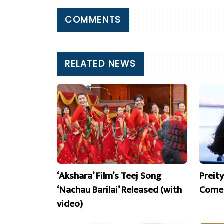
COMMENTS
RELATED NEWS
‘Akshara’ Film’s Teej Song
Preit
‘Nachau Barilai’ Released (with
Comeb
video)