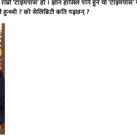
म्रो ‘टाइमपास’ हो । ज्ञान हासिल पनि हुने यो ‘टाइमपास’ गर
न्थ्यो ? को सेलिब्रिटी कति पढ्छन् ?