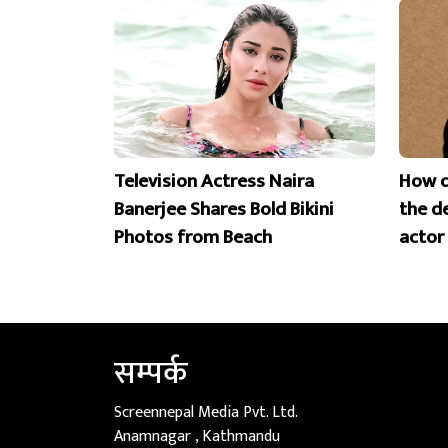
Television Actress Naira
How d
Banerjee Shares Bold Bikini
the d
Photos from Beach
actor
सम्पर्क
Screennepal Media Pvt. Ltd.
Anamnagar , Kathmandu