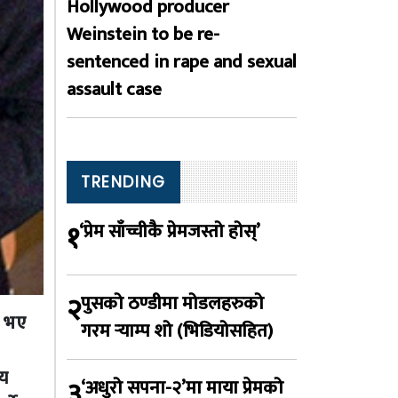
Hollywood producer
Weinstein to be re-
sentenced in rape and sexual
assault case
TRENDING
१
‘प्रेम साँच्चीकै प्रेमजस्तो होस्’
२
पुसको ठण्डीमा मोडलहरुको
द भए
गरम र्‍याम्प शो (भिडियोसहित)
पय
३
‘अधुरो सपना-२’मा माया प्रेमको