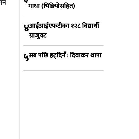
्ने
गाथा (भिडियोसहित)
४
आईआईएफटीका १२८ बिद्यार्थी
ग्राजुयट
५
अब पछि हट्दिनँ : दिवाकर थापा