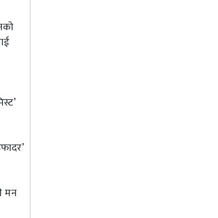
उनको
लाई
स्ट’
डफादर’
धी मन