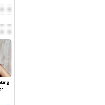
aking
er