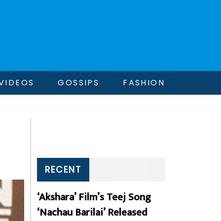
VIDEOS
GOSSIPS
FASHION
RECENT
‘Akshara’ Film’s Teej Song
‘Nachau Barilai’ Released