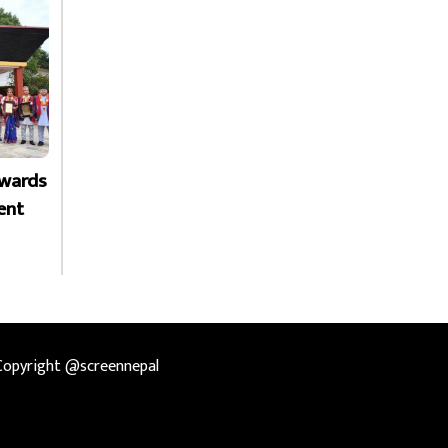
Awards
ent
Copyright @screennepal