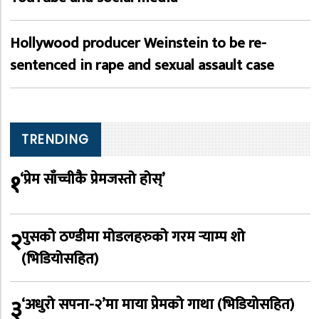
Hollywood producer Weinstein to be re-
sentenced in rape and sexual assault case
TRENDING
१
‘प्रेम साँच्चीकै प्रेमजस्तो होस्’
२
पुसको ठण्डीमा मोडलहरुको गरम र्‍याम्प शो
(भिडियोसहित)
३
‘अधुरो सपना-२’मा माया प्रेमको गाथा (भिडियोसहित)