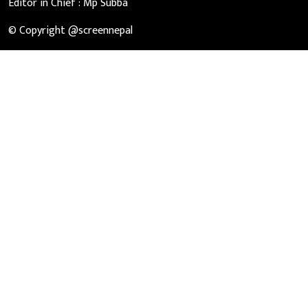
Editor in Chief :
Mp Subba
© Copyright @screennepal