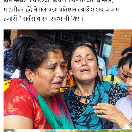
विमानस्थल ल्याइएको थियो । एयरपोर्टबाट बानेश्वर,
माइतीघर हुँदै नेपाल प्रज्ञा प्रतिष्ठान ल्याउँदा शव यात्रामा
हजाराँै सर्वसाधारण सहभागी थिए ।