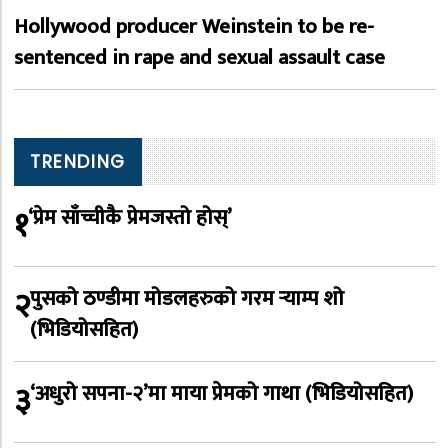
Hollywood producer Weinstein to be re-
sentenced in rape and sexual assault case
TRENDING
१
‘प्रेम साँच्चीकै प्रेमजस्तो होस्’
२
पुसको ठण्डीमा मोडलहरुको गरम र्‍याम्प शो
(भिडियोसहित)
३
‘अधुरो सपना-२’मा माया प्रेमको गाथा (भिडियोसहित)