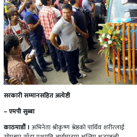
सरकारी सम्मानसहित अत्येष्टी
– एमपी सुब्बा
काठमाडौं ।
अभिनेता श्रीकृष्ण श्रेष्ठको पार्थिव शरीरलाई
सोमबार साँझ पशुपति आर्यघाटमा अन्तिम श्रद्धाञ्जली