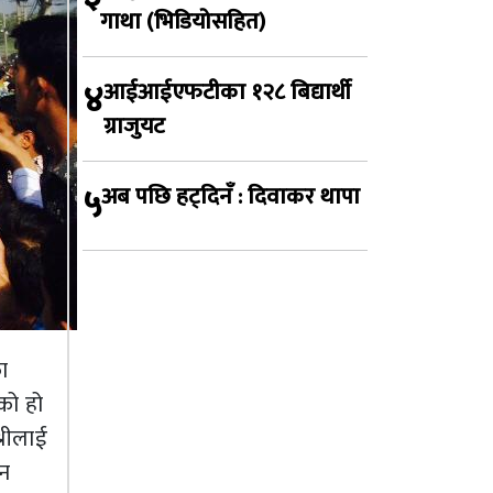
गाथा (भिडियोसहित)
४
आईआईएफटीका १२८ बिद्यार्थी
ग्राजुयट
५
अब पछि हट्दिनँ : दिवाकर थापा
ा
को हो
्रीलाई
ान