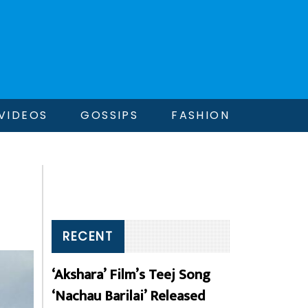
VIDEOS
GOSSIPS
FASHION
RECENT
‘Akshara’ Film’s Teej Song
‘Nachau Barilai’ Released