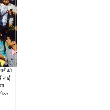
ारौकोे
्रीलाई
ामा
राफिक