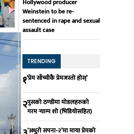
Hollywood producer
Weinstein to be re-
sentenced in rape and sexual
assault case
TRENDING
१
‘प्रेम साँच्चीकै प्रेमजस्तो होस्’
२
पुसको ठण्डीमा मोडलहरुको
गरम र्‍याम्प शो (भिडियोसहित)
३
‘अधुरो सपना-२’मा माया प्रेमको