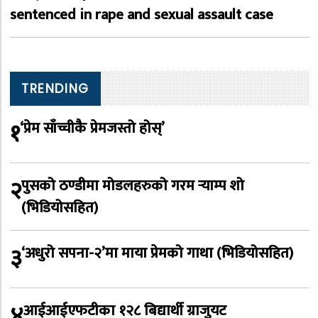
sentenced in rape and sexual assault case
TRENDING
१
‘प्रेम साँच्चीकै प्रेमजस्तो होस्’
२
पुसको ठण्डीमा मोडलहरुको गरम र्‍याम्प शो
(भिडियोसहित)
३
‘अधुरो सपना-२’मा माया प्रेमको गाथा (भिडियोसहित)
४
आईआईएफटीका १२८ बिद्यार्थी ग्राजुयट