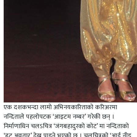
एक दशकभन्दा लामो अभिनयकारिताको करिअरमा
नन्दिताले पहलोपटक ‘आइटम नम्बर’ गरेकी छन् ।
निर्माणाधिन चलऽचित्र ‘जंगबहादुरको कोट’ मा नन्दिताको
‘हट अवतार’ देख्न पाइने भएको छ । चलचित्रको ‘आई नीड