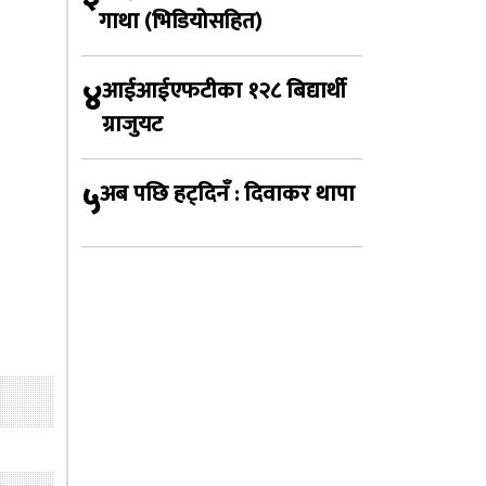
गाथा (भिडियोसहित)
४
आईआईएफटीका १२८ बिद्यार्थी
ग्राजुयट
५
अब पछि हट्दिनँ : दिवाकर थापा