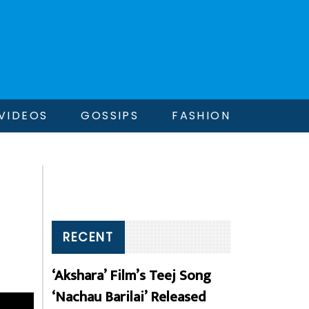
VIDEOS
GOSSIPS
FASHION
RECENT
‘Akshara’ Film’s Teej Song
‘Nachau Barilai’ Released