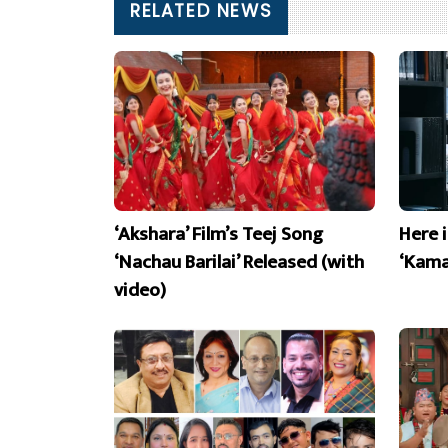
RELATED NEWS
‘Akshara’ Film’s Teej Song
Here 
‘Nachau Barilai’ Released (with
‘Kama
video)