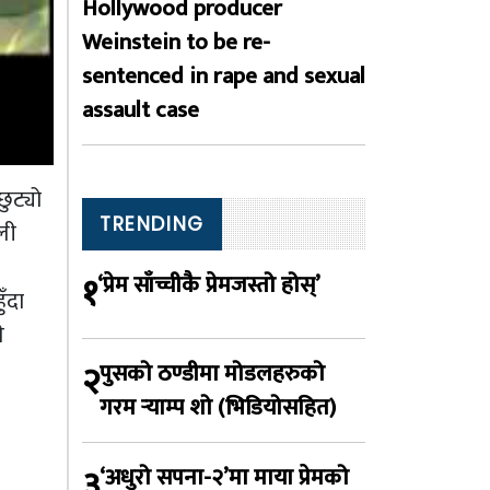
Hollywood producer
Weinstein to be re-
sentenced in rape and sexual
assault case
छुट्यो
TRENDING
ली
१
‘प्रेम साँच्चीकै प्रेमजस्तो होस्’
ँदा
े
२
पुसको ठण्डीमा मोडलहरुको
गरम र्‍याम्प शो (भिडियोसहित)
३
‘अधुरो सपना-२’मा माया प्रेमको