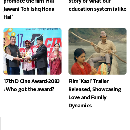
promote the film ‘Hai
story of what our
Jawani Toh Ishq Hona
education system is like
Hai’
17th D Cine Award-2083
Film ‘Kazi’ Trailer
: Who got the award?
Released, Showcasing
Love and Family
Dynamics