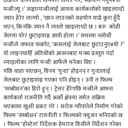
देखाएर करिरहेका विनयले विन्ती गरे, ‘सहयोग गर्नुप¥यो
मन्त्रीज्यू ।’ सञ्चारमन्त्रीलाई आफ्ना कार्यकर्ताको खाइलाग्दो
ज्यान हेरेर लाग्यो , ‘खान लाउनको सहयोग माग्ने कुरा हुँदै
भएन, किनकि ज्यान नै त्यस्तो खाइलाग्दो छ । बरु कोही
जेलमा परेर छुटाइमाग्न आयो होला ।’ समस्या नसोधी
मन्त्रीले जफाव फर्काए, ‘कसलाई जेलबाट छुटाउनुप¥यो ?’
यो लाइनचाहिँ अतिथीको आसनबाट मन्ब्य प्रस्तुत गर्दा
रमाइलोका लागि मन्त्री आफैले भनेका थिए ।
पछि थाहा पाएछन्, विनय ‘गुन्डा’ होइनन् र गुन्डालाई
जेलबाट छुटाइमाग्न गएका पनि होइन् । उनी त फिल्म
‘सम्बोधन’का हिरो हुन् । ट्रेलर हेरेपछि मन्त्रीले आफ्ना
कार्यकर्ता राजनीति गर्दै अर्काे क्षेत्रमा समेत सक्रिय
भएकामा खुशी प्रकट गरे । सरोज न्यौपानेले निर्माण गरेको
फिल्म ‘सम्बोधन’ राजनीती र फिल्मको फ्युजन भनिएको छ
। फिल्म ‘होस्टेल’ निर्देशक हेमराज विसीले निर्देशन गरेका