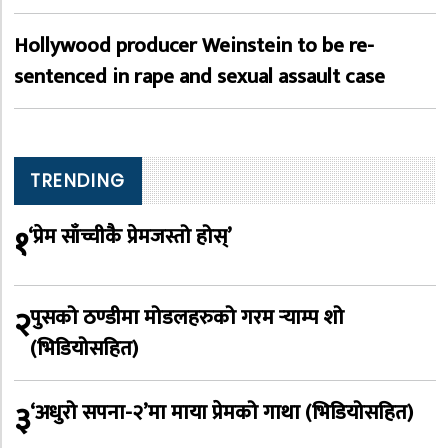
Hollywood producer Weinstein to be re-
sentenced in rape and sexual assault case
TRENDING
१
‘प्रेम साँच्चीकै प्रेमजस्तो होस्’
२
पुसको ठण्डीमा मोडलहरुको गरम र्‍याम्प शो
(भिडियोसहित)
३
‘अधुरो सपना-२’मा माया प्रेमको गाथा (भिडियोसहित)