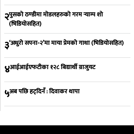
२
पुसको ठण्डीमा मोडलहरुको गरम र्‍याम्प शो
(भिडियोसहित)
३
‘अधुरो सपना-२’मा माया प्रेमको गाथा (भिडियोसहित)
४
आईआईएफटीका १२८ बिद्यार्थी ग्राजुयट
५
अब पछि हट्दिनँ : दिवाकर थापा