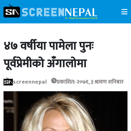
४७ वर्षीया पामेला पुनः
पूर्वप्रेमीको अँगालोमा
screennepal
प्रकाशित: २०७१, ३ श्रावण शनिबार