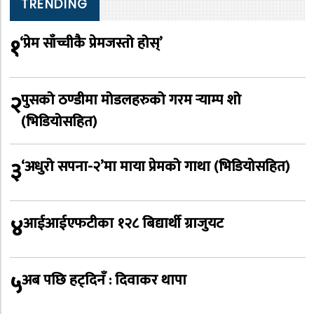
TRENDING
१
‘प्रेम साँच्चीकै प्रेमजस्तो होस्’
२
पुसको ठण्डीमा मोडलहरुको गरम र्‍याम्प शो
(भिडियोसहित)
३
‘अधुरो सपना-२’मा माया प्रेमको गाथा (भिडियोसहित)
४
आईआईएफटीका १२८ बिद्यार्थी ग्राजुयट
५
अब पछि हट्दिनँ : दिवाकर थापा