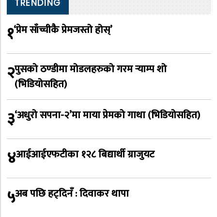
TRENDING
१
‘प्रेम साँच्चीकै प्रेमजस्तो होस्’
२
पुसको ठण्डीमा मोडलहरुको गरम र्‍याम्प शो
(भिडियोसहित)
३
‘अधुरो सपना-२’मा माया प्रेमको गाथा (भिडियोसहित)
४
आईआईएफटीका १२८ बिद्यार्थी ग्राजुयट
५
अब पछि हट्दिनँ : दिवाकर थापा