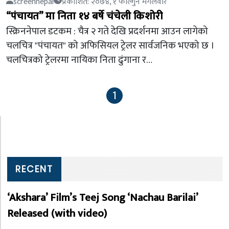
screennepal
प्रकाशित: २०७४, १ फाल्गुन मंगलवार
“पंचायत” मा निता १४ बर्षे चंचेली किशोरी
स्क्रिननेपाल डटकम : चैत्र २ गते देखि प्रदर्शनमा आउन लागेको
चलचित्र "पंचायत" को अफिसियल ट्रेलर सार्वजनिक भएको छ ।
चलचित्रको ट्रेलरमा नायिका निता ढुंगाना र…
1
RECENT
‘Akshara’ Film’s Teej Song ‘Nachau Barilai’
Released (with video)