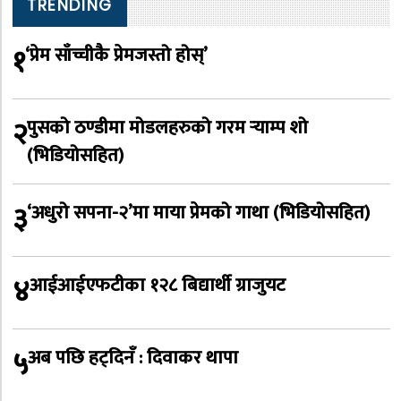
TRENDING
१
‘प्रेम साँच्चीकै प्रेमजस्तो होस्’
२
पुसको ठण्डीमा मोडलहरुको गरम र्‍याम्प शो
(भिडियोसहित)
३
‘अधुरो सपना-२’मा माया प्रेमको गाथा (भिडियोसहित)
४
आईआईएफटीका १२८ बिद्यार्थी ग्राजुयट
५
अब पछि हट्दिनँ : दिवाकर थापा