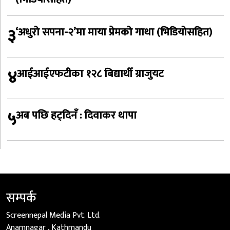
३
‘अधुरो सपना-२’मा माया प्रेमको गाथा (भिडियोसहित)
४
आईआईएफटीका १२८ बिद्यार्थी ग्राजुयट
५
अब पछि हट्दिनँ : दिवाकर थापा
सम्पर्क
Screennepal Media Pvt. Ltd.
Anamnagar , Kathmandu