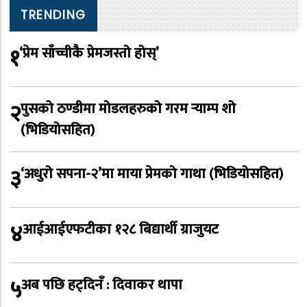
TRENDING
१
‘प्रेम साँच्चीकै प्रेमजस्तो होस्’
२
पुसको ठण्डीमा मोडलहरुको गरम र्‍याम्प शो
(भिडियोसहित)
३
‘अधुरो सपना-२’मा माया प्रेमको गाथा (भिडियोसहित)
४
आईआईएफटीका १२८ बिद्यार्थी ग्राजुयट
५
अब पछि हट्दिनँ : दिवाकर थापा