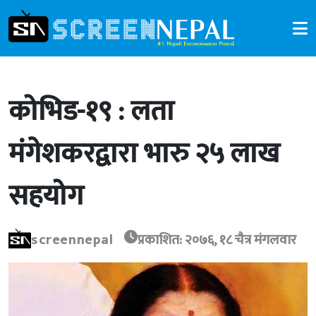
कोभिड-१९ : लता
मंगेशकरद्वारा भारु २५ लाख
सहयोग
screennepal
प्रकाशित: २०७६, १८ चैत्र मंगलवार