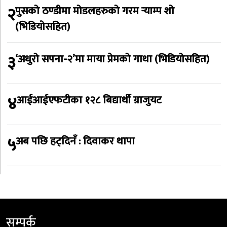
२
पुसको ठण्डीमा मोडलहरुको गरम र्‍याम्प शो
(भिडियोसहित)
३
‘अधुरो सपना-२’मा माया प्रेमको गाथा (भिडियोसहित)
४
आईआईएफटीका १२८ बिद्यार्थी ग्राजुयट
५
अब पछि हट्दिनँ : दिवाकर थापा
सम्पर्क