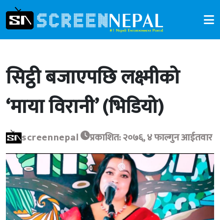
सिट्ठी बजाएपछि लक्ष्मीको
‘माया विरानी’ (भिडियो)
screennepal
प्रकाशित: २०७६, ४ फाल्गुन आईतवार