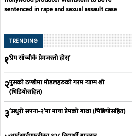
sentenced in rape and sexual assault case
TRENDING
१
‘प्रेम साँच्चीकै प्रेमजस्तो होस्’
२
पुसको ठण्डीमा मोडलहरुको गरम र्‍याम्प शो
(भिडियोसहित)
३
‘अधुरो सपना-२’मा माया प्रेमको गाथा (भिडियोसहित)
आईआईएफटीका १२८ बिद्यार्थी ग्राजुयट