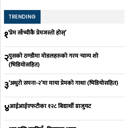
TRENDING
१
‘प्रेम साँच्चीकै प्रेमजस्तो होस्’
२
पुसको ठण्डीमा मोडलहरुको गरम र्‍याम्प शो
(भिडियोसहित)
३
‘अधुरो सपना-२’मा माया प्रेमको गाथा (भिडियोसहित)
४
आईआईएफटीका १२८ बिद्यार्थी ग्राजुयट