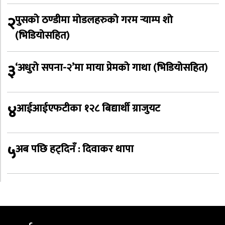
२
पुसको ठण्डीमा मोडलहरुको गरम र्‍याम्प शो
(भिडियोसहित)
३
‘अधुरो सपना-२’मा माया प्रेमको गाथा (भिडियोसहित)
४
आईआईएफटीका १२८ बिद्यार्थी ग्राजुयट
५
अब पछि हट्दिनँ : दिवाकर थापा