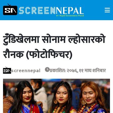
टुँडिखेलमा सोनाम ल्होसारको
रौनक (फोटोफिचर)
screennepal
प्रकाशित: २०७६, ११ माघ शनिबार