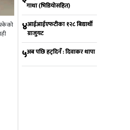
गाथा (भिडियोसहित)
४
आईआईएफटीका १२८ बिद्यार्थी
स्केको
ग्राजुयट
यही
५
अब पछि हट्दिनँ : दिवाकर थापा