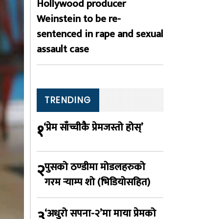
Hollywood producer
Weinstein to be re-
sentenced in rape and sexual
assault case
TRENDING
१
‘प्रेम साँच्चीकै प्रेमजस्तो होस्’
२
पुसको ठण्डीमा मोडलहरुको
गरम र्‍याम्प शो (भिडियोसहित)
३
‘अधुरो सपना-२’मा माया प्रेमको