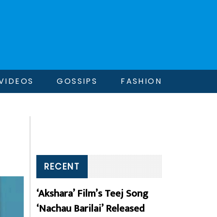
VIDEOS
GOSSIPS
FASHION
RECENT
‘Akshara’ Film’s Teej Song
‘Nachau Barilai’ Released