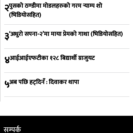
२
पुसको ठण्डीमा मोडलहरुको गरम र्‍याम्प शो
(भिडियोसहित)
३
‘अधुरो सपना-२’मा माया प्रेमको गाथा (भिडियोसहित)
४
आईआईएफटीका १२८ बिद्यार्थी ग्राजुयट
५
अब पछि हट्दिनँ : दिवाकर थापा
सम्पर्क