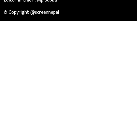
Editor in Chief :
Mp Subba
© Copyright @screennepal