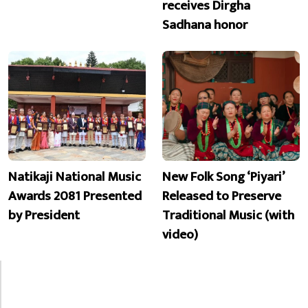
receives Dirgha
Sadhana honor
Natikaji National Music
New Folk Song ‘Piyari’
Awards 2081 Presented
Released to Preserve
by President
Traditional Music (with
video)