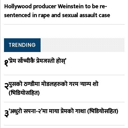
Hollywood producer Weinstein to be re-
sentenced in rape and sexual assault case
TRENDING
१
‘प्रेम साँच्चीकै प्रेमजस्तो होस्’
२
पुसको ठण्डीमा मोडलहरुको गरम र्‍याम्प शो
(भिडियोसहित)
३
‘अधुरो सपना-२’मा माया प्रेमको गाथा (भिडियोसहित)