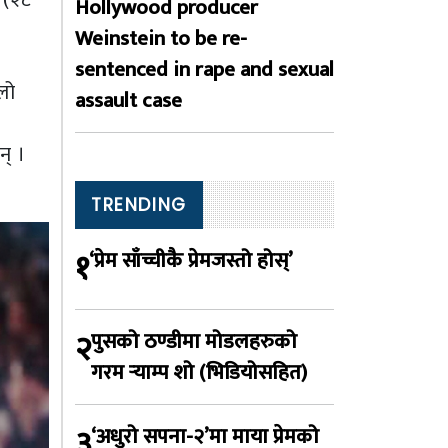
Hollywood producer
Weinstein to be re-
sentenced in rape and sexual
लो
assault case
न् ।
TRENDING
१
‘प्रेम साँच्चीकै प्रेमजस्तो होस्’
२
पुसको ठण्डीमा मोडलहरुको
गरम र्‍याम्प शो (भिडियोसहित)
३
‘अधुरो सपना-२’मा माया प्रेमको