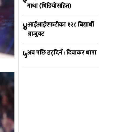
गाथा (भिडियोसहित)
४
आईआईएफटीका १२८ बिद्यार्थी
ग्राजुयट
५
अब पछि हट्दिनँ : दिवाकर थापा