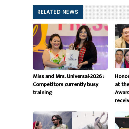
RELATED NEWS
Miss and Mrs. Universal-2026 :
Honor
Competitors currently busy
at th
training
Award
recei