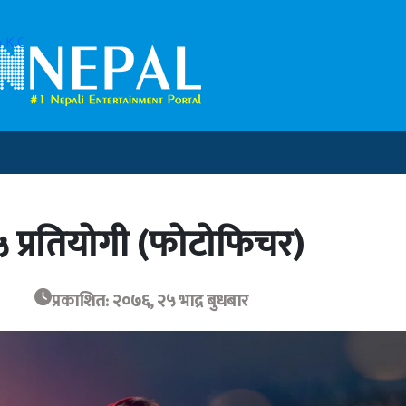
 K.C
५ प्रतियोगी (फोटोफिचर)
प्रकाशित: २०७६, २५ भाद्र बुधबार