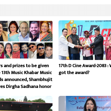
s and prizes to be given
17th D Cine Award-2083 :
e 13th Music Khabar Music
got the award?
s announced, Shambhujit
ves Dirgha Sadhana honor