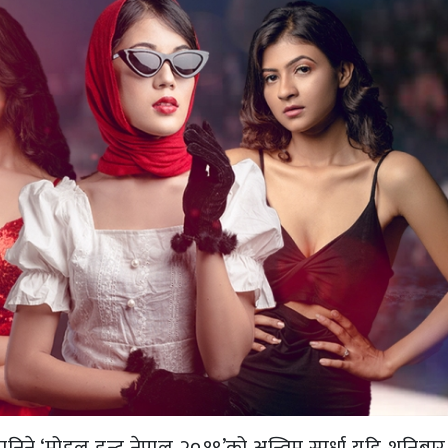
 मानिने ‘मोडल हन्ट नेपाल २०१९’को अन्तिम स्पर्धा यहि शनिबार