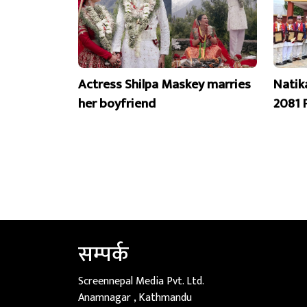
Actress Shilpa Maskey marries
Natik
her boyfriend
2081 
सम्पर्क
Screennepal Media Pvt. Ltd.
Anamnagar , Kathmandu