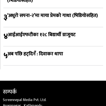
(भिडियोसहित)
३
‘अधुरो सपना-२’मा माया प्रेमको गाथा (भिडियोसहित)
४
आईआईएफटीका १२८ बिद्यार्थी ग्राजुयट
५
अब पछि हट्दिनँ : दिवाकर थापा
सम्पर्क
Screennepal Media Pvt. Ltd.
Anamnagar , Kathmandu