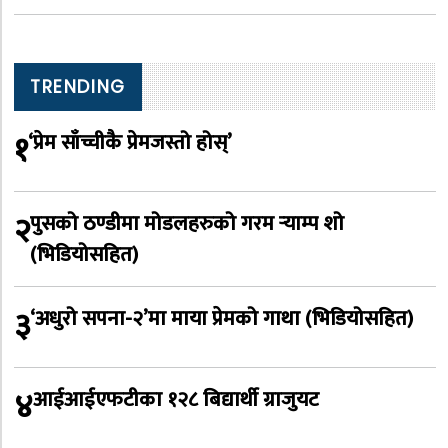
TRENDING
१
‘प्रेम साँच्चीकै प्रेमजस्तो होस्’
२
पुसको ठण्डीमा मोडलहरुको गरम र्‍याम्प शो
(भिडियोसहित)
३
‘अधुरो सपना-२’मा माया प्रेमको गाथा (भिडियोसहित)
४
आईआईएफटीका १२८ बिद्यार्थी ग्राजुयट