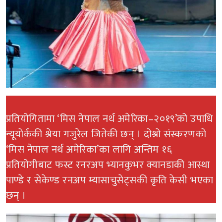
प्रतियोगितामा ‘मिस नेपाल नर्थ अमेरिका–२०१९’को उपाधि
न्यूयोर्ककी श्रेया गजुरेल जितेकी छन् । दोश्रो संस्करणको
‘मिस नेपाल नर्थ अमेरिका’का लागि अन्तिम १६
प्रतियोगीबाट फस्ट रनरअप भ्यानकुभर क्यानडाकी आस्था
पाण्डे र सेकेण्ड रनअप म्यासाचुसेट्सकी कृति केसी भएका
छन् ।