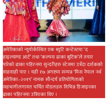
अमेरिकाको न्युयोर्कस्थित एक ब्युटि कन्टेस्टमा ‘द
हाइल्याण्ड आर्ट’ तथा ‘कल्पना ढाका बुटिक’ले तयार
पारेको ढाका पहिरनमा सुन्दरीहरु स्टेजमा उत्रँदा दर्शकको
वाहवाही पाए । यही १७ अगष्टमा सम्पन्न ‘मिस नेपाल नर्थ
अमेरिका–२०१९’ नामक सौन्दर्य प्रतियोगिताको
सहभागीलगायत चर्चित मोडलहरु विभिन्न डिजाइनका
ढाका पहिरनमा उत्रिएका थिए ।