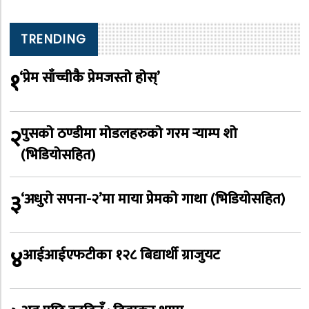
TRENDING
१
‘प्रेम साँच्चीकै प्रेमजस्तो होस्’
२
पुसको ठण्डीमा मोडलहरुको गरम र्‍याम्प शो
(भिडियोसहित)
३
‘अधुरो सपना-२’मा माया प्रेमको गाथा (भिडियोसहित)
४
आईआईएफटीका १२८ बिद्यार्थी ग्राजुयट