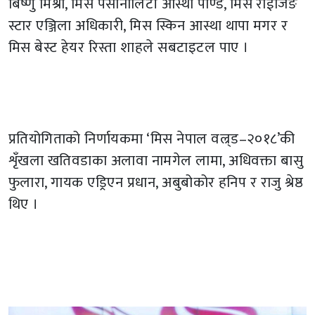
बिष्णु मिश्रा, मिस पर्सोनालिटी आस्था पाण्डे, मिस राईजिङ
स्टार एञ्जिला अधिकारी, मिस स्किन आस्था थापा मगर र
मिस बेस्ट हेयर रिस्ता शाहले सबटाइटल पाए ।
प्रतियोगिताको निर्णायकमा ‘मिस नेपाल वल्र्ड–२०१८’की
शृँखला खतिवडाका अलावा नामगेल लामा, अधिवक्ता बासु
फुलारा, गायक एड्रिएन प्रधान, अबुबोकोर हनिप र राजु श्रेष्ठ
थिए ।