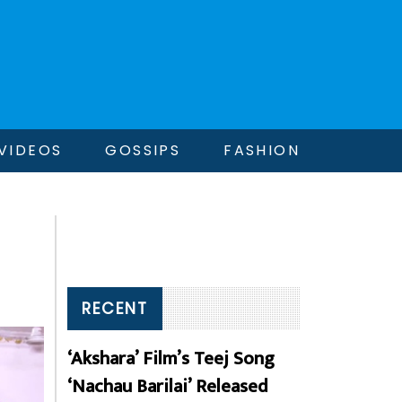
VIDEOS
GOSSIPS
FASHION
RECENT
‘Akshara’ Film’s Teej Song
‘Nachau Barilai’ Released