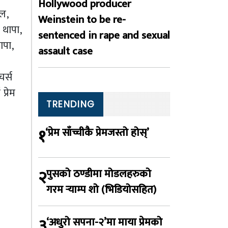
Hollywood producer
ेल,
Weinstein to be re-
 थापा,
sentenced in rape and sexual
ापा,
assault case
चर्स
प्रेम
TRENDING
१
‘प्रेम साँच्चीकै प्रेमजस्तो होस्’
२
पुसको ठण्डीमा मोडलहरुको
गरम र्‍याम्प शो (भिडियोसहित)
३
‘अधुरो सपना-२’मा माया प्रेमको