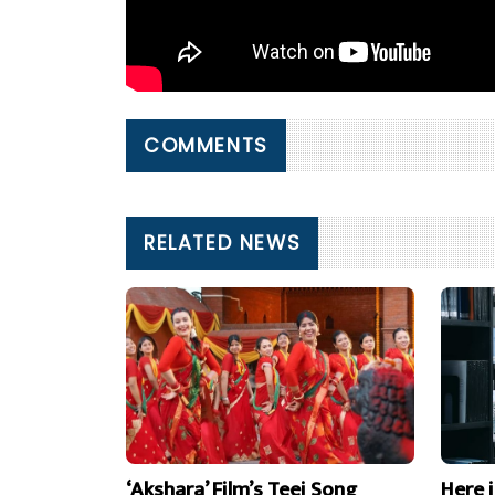
COMMENTS
RELATED NEWS
‘Akshara’ Film’s Teej Song
Here 