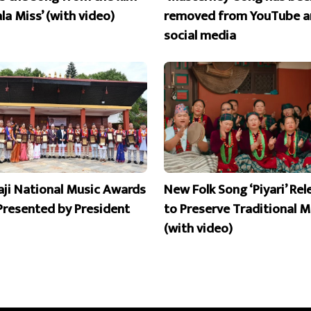
la Miss’ (with video)
removed from YouTube a
social media
aji National Music Awards
New Folk Song ‘Piyari’ Re
Presented by President
to Preserve Traditional M
(with video)