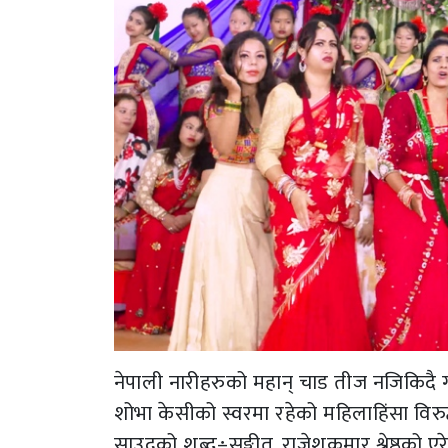
नेपाली नारीहरुको महान् चाड तीज नजिकिदै ग
शोभा केसीको स्वरमा रहेको महिलाहिंसा विरुद्
साउदको शब्द÷सङ्गीत, राजेशकुमार श्रेष्ठको 