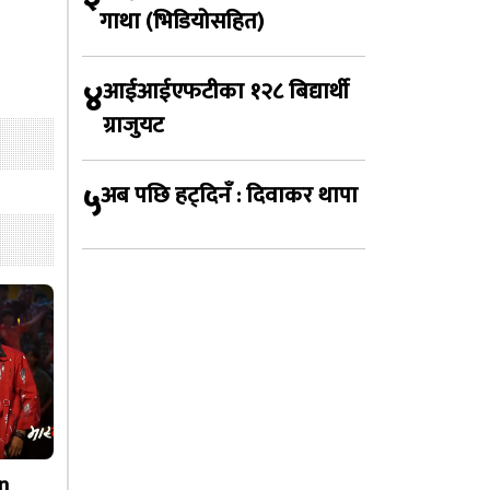
गाथा (भिडियोसहित)
४
आईआईएफटीका १२८ बिद्यार्थी
ग्राजुयट
५
अब पछि हट्दिनँ : दिवाकर थापा
n