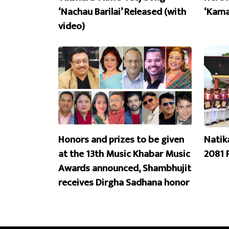
‘Nachau Barilai’ Released (with
‘Kama
video)
Honors and prizes to be given
Natik
at the 13th Music Khabar Music
2081 
Awards announced, Shambhujit
receives Dirgha Sadhana honor