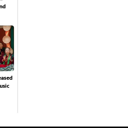
nd
leased
usic